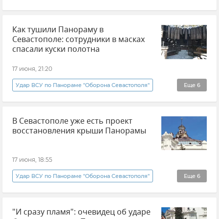
Атаки ВСУ на Крым
Севастополь
Как тушили Панораму в
Новости Севастополя
Культурное наследие
Севастополе: сотрудники в масках
спасали куски полотна
17 июня, 21:20
Удар ВСУ по Панораме "Оборона Севастополя"
Еще
6
Крым
панорама
Пожар
В Севастополе уже есть проект
Новости Крыма
Новости Севастополя
восстановления крыши Панорамы
Севастополь
17 июня, 18:55
Удар ВСУ по Панораме "Оборона Севастополя"
Еще
6
Михаил Смородкин
панорама
"И сразу пламя": очевидец об ударе
Севастополь
Новости Севастополя