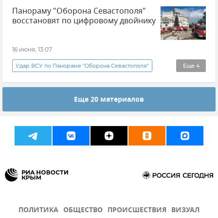
Панораму "Оборона Севастополя"
Новости Севастополя
Происшествия
восстановят по цифровому двойнику
16 июня, 13:07
Удар ВСУ по Панораме "Оборона Севастополя"
Еще
4
Новости Севастополя
Севастополь
Еще 20 материалов
Новости Крыма
Крым
ПОЛИТИКА
ОБЩЕСТВО
ПРОИСШЕСТВИЯ
ВИЗУАЛ