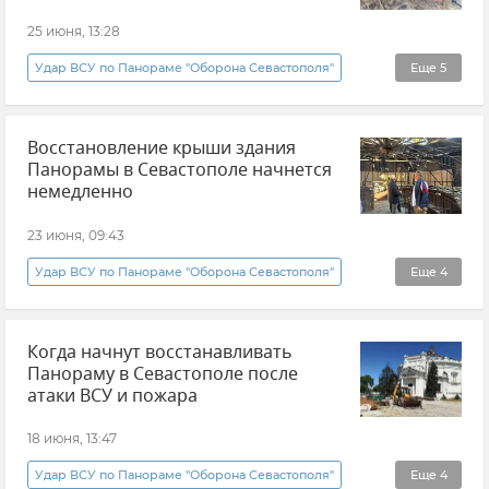
ВСУ (Вооруженные силы Украины)
25 июня, 13:28
Михаил Смородкин
Удар ВСУ по Панораме "Оборона Севастополя"
Еще
5
панорама
Севастополь
Восстановление крыши здания
Новости Севастополя
История
Память
Панорамы в Севастополе начнется
немедленно
23 июня, 09:43
Удар ВСУ по Панораме "Оборона Севастополя"
Еще
4
Севастополь
панорама
Когда начнут восстанавливать
Министерство культуры России
Новости
Панораму в Севастополе после
атаки ВСУ и пожара
18 июня, 13:47
Удар ВСУ по Панораме "Оборона Севастополя"
Еще
4