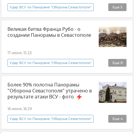
Удар ВСУ по Панораме "Оборона Севастополя"
Еще
5
Севастополь
панорама
Великая битва Франца Рубо - о
Михаил Смородкин
Музеи Крыма
создании Панорамы в Севастополе
Новости Севастополя
17 июня, 15:23
Удар ВСУ по Панораме "Оборона Севастополя"
Еще
8
Культура
Новости
Более 90% полотна Панорамы
Крым в истории: секреты, факты, фото
"Оборона Севастополя" утрачено в
Эксклюзивы РИА Новости Крым
панорама
результате атаки ВСУ - фото
Севастополь
Новости Севастополя
16 июня, 16:29
Крым в Великой Отечественной войне
Удар ВСУ по Панораме "Оборона Севастополя"
Еще
4
Срочные новости Крыма
Новости Крыма