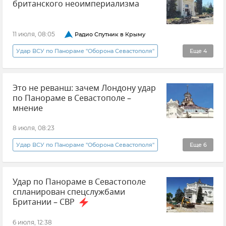
британского неоимпериализма
Атаки ВСУ на Крым
11 июля, 08:05
Радио Спутник в Крыму
Удар ВСУ по Панораме "Оборона Севастополя"
Еще
4
Радио "Спутник в Крыму"
Сергей Горбачев
Это не реванш: зачем Лондону удар
Великобритания
Беспилотник (БПЛА, дрон)
по Панораме в Севастополе –
мнение
8 июля, 08:23
Удар ВСУ по Панораме "Оборона Севастополя"
Еще
6
Мнения
панорама
Великобритания
Удар по Панораме в Севастополе
Политика
Крым
Сергей Горбачев
спланирован спецслужбами
Британии – СВР
6 июля, 12:38