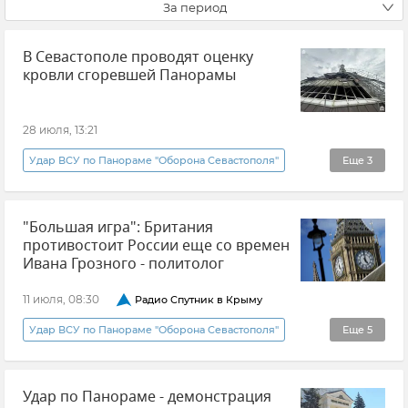
За период
В Севастополе проводят оценку
кровли сгоревшей Панорамы
28 июля, 13:21
Удар ВСУ по Панораме "Оборона Севастополя"
Еще
3
Севастополь
Новости Севастополя
"Большая игра": Британия
Новости Крыма
противостоит России еще со времен
Ивана Грозного - политолог
11 июля, 08:30
Радио Спутник в Крыму
Удар ВСУ по Панораме "Оборона Севастополя"
Еще
5
Радио "Спутник в Крыму"
Сергей Горбачев
Удар по Панораме - демонстрация
Великобритания
Россия