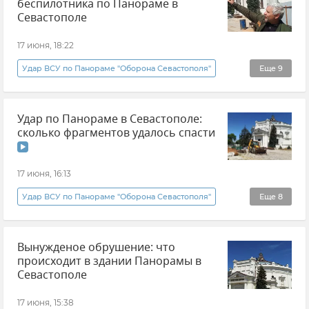
беспилотника по Панораме в
Крым
Новости Крыма
Севастополе
17 июня, 18:22
Удар ВСУ по Панораме "Оборона Севастополя"
Еще
9
Эксклюзивы РИА Новости Крым
панорама
Удар по Панораме в Севастополе:
Севастополь
Новости Севастополя
сколько фрагментов удалось спасти
Крым
Новости Крыма
Атаки ВСУ
Обстрелы ВСУ
17 июня, 16:13
ВСУ (Вооруженные силы Украины)
Удар ВСУ по Панораме "Оборона Севастополя"
Еще
8
панорама
Атаки ВСУ
Севастополь
Вынужденое обрушение: что
Новости Севастополя
Крым
происходит в здании Панорамы в
Новости Крыма
Михаил Смородкин
Севастополе
Видео
17 июня, 15:38