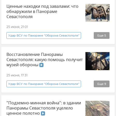
Ценные находки под завалами: что
Севастополь
панорама
Музеи Крыма
обнаружили в Панораме
Крым
Новости Крыма
Севастополя
25 июня, 21:01
Удар ВСУ по Панораме "Оборона Севастополя"
Еще
5
панорама
Севастополь
Восстановление Панорамы
Новости Севастополя
Крым
Севастополя: какую помощь получит
Новости Крыма
музей обороны
25 июня, 17:31
Удар ВСУ по Панораме "Оборона Севастополя"
Еще
9
панорама
Севастополь
"Подземно-минная война": в здании
Новости Севастополя
Крым
Панорамы Севастополя уцелело
Новости Крыма
Культура
История
ценное полотно