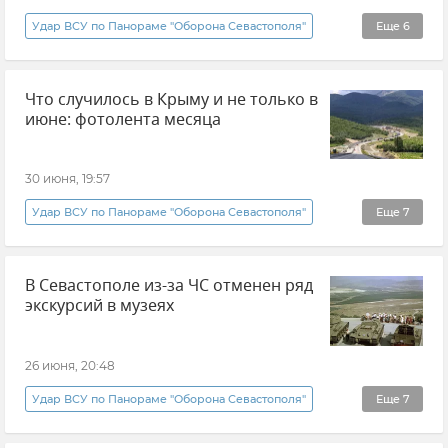
Удар ВСУ по Панораме "Оборона Севастополя"
Еще
6
Крым
Новости Крыма
Севастополь
Что случилось в Крыму и не только в
Новости Севастополя
июне: фотолента месяца
Служба внешней разведки (СВР)
Великобритания
30 июня, 19:57
Удар ВСУ по Панораме "Оборона Севастополя"
Еще
7
Крым
Севастополь
В Севастополе из-за ЧС отменен ряд
Отключение электроэнергии в Крыму
экскурсий в музеях
Отключение электроэнергии
РИА Новости Крым
Атаки ВСУ
26 июня, 20:48
Атаки ВСУ на Крым
Удар ВСУ по Панораме "Оборона Севастополя"
Еще
7
Новости
Новости Севастополя