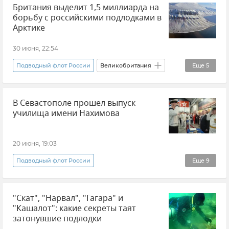
Британия выделит 1,5 миллиарда на
борьбу с российскими подлодками в
Арктике
30 июня, 22:54
Подводный флот России
Великобритания
Еще
5
НАТО
Арктика
В мире
Новости
В Севастополе прошел выпуск
Безопасность
училища имени Нахимова
20 июня, 19:03
Подводный флот России
Еще
9
Черноморское высшее военно-морское училище (ЧВВМУ) им. Нахимова
"Скат", "Нарвал", "Гагара" и
Севастополь
Михаил Развожаев
"Кашалот": какие секреты таят
Новости Крыма
Крым
затонувшие подлодки