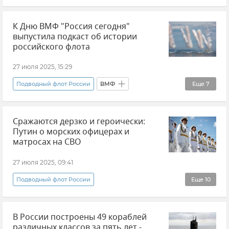
Новости
Праздники и памятные даты
К Дню ВМФ "Россия сегодня"
Россия
В мире
Скорая помощь
выпустила подкаст об истории
История
российского флота
27 июля 2025, 15:29
Подводный флот России
ВМФ
Еще
7
Армия и флот
Арктический флот
Сражаются дерзко и героически:
Северный флот
Военно-морской флот РФ
Путин о морских офицерах и
Тихоокеанский флот
матросах на СВО
ЧФ РФ (Черноморский флот Российской Федерации)
27 июля 2025, 09:41
Международная медиагруппа "Россия сегодня"
Подводный флот России
Еще
10
Владимир Путин (политик)
ВМФ
В России построены 49 кораблей
Герои СВО
Андрей Белоусов
различных классов за пять лет -