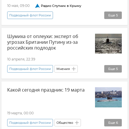
Новости Севастополя
10 мая, 09:00
Радио Спутник в Крыму
Здравоохранение в Крыму и Севастополе
Подводный флот России
Еще
5
Военно-морской флот РФ
Радио "Спутник в Крыму"
Виктор Вахонеев
ЧФ РФ (Черноморский флот Российской Федерации)
Шумиха от оплеухи: эксперт об
Севастопольский государственный университет (СевГУ)
угрозах Британии Путину из-за
ЧФ РФ (Черноморский флот Российской Федерации)
российских подлодок
Новости Крыма
10 апреля, 22:39
Подводный флот России
Мнения
Еще
5
Вадим Колесниченко
ВМФ
Россия
Какой сегодня праздник: 19 марта
В мире
Великобритания
19 марта, 00:00
Подводный флот России
Общество
Еще
6