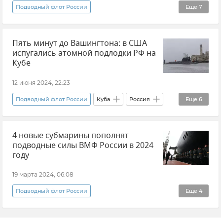
Подводный флот России
Еще
7
Министерство обороны РФ
Северный флот
Пять минут до Вашингтона: в США
"Калибр"
Вооруженные силы России
испугались атомной подлодки РФ на
Ракетные войска
Новости
Кубе
Баренцево море
12 июня 2024, 22:23
Подводный флот России
Куба
Россия
Еще
6
США
Безопасность
В мире
4 новые субмарины пополнят
Новости
Мнения
ВМФ
подводные силы ВМФ России в 2024
году
19 марта 2024, 06:08
Подводный флот России
Еще
4
Министерство обороны РФ