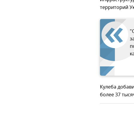
территорий Ук
"
з
п
к
Кулеба добави
более 37 тыся