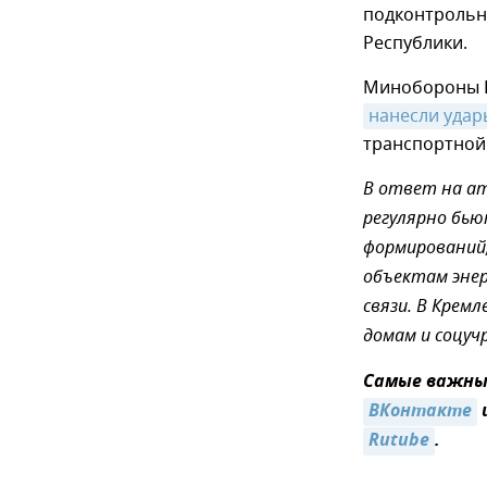
подконтрольн
Республики.
Минобороны Р
нанесли удар
транспортной
В ответ на ат
регулярно бью
формирований,
объектам энер
связи. В Крем
домам и соцуч
Самые важные
ВКонтакте
Rutube
.