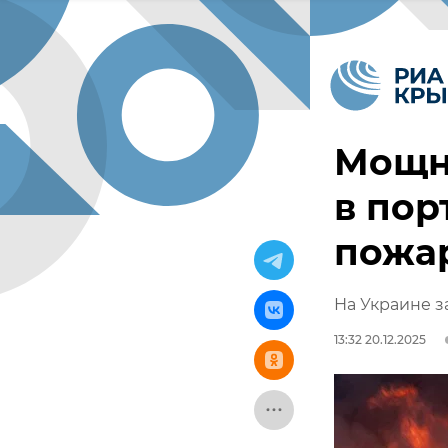
Мощн
в по
пожа
На Украине з
13:32 20.12.2025