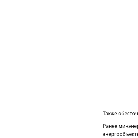
Также обесто
Ранее минэне
энергообъекты