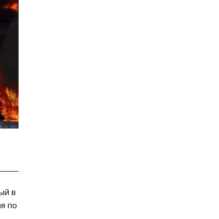
ый в
я по