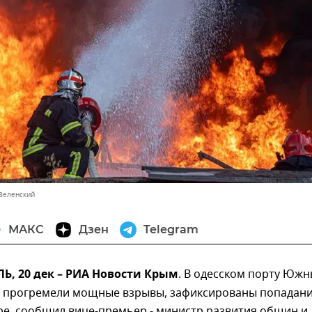
Зеленский
МАКС
Дзен
Telegram
, 20 дек – РИА Новости Крым
. В одесском порту Южн
м прогремели мощные взрывы, зафиксированы попадани
ре, сообщил вице-премьер - министр развития общин и