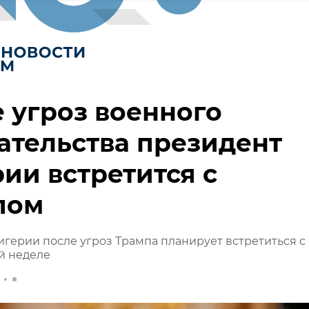
 угроз военного
тельства президент
ии встретится с
пом
герии после угроз Трампа планирует встретиться с
й неделе