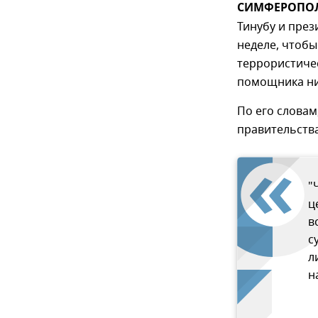
СИМФЕРОПОЛЬ
Тинубу и пре
неделе, чтоб
террористичес
помощника ни
По его словам
правительства
"
ц
в
с
л
н