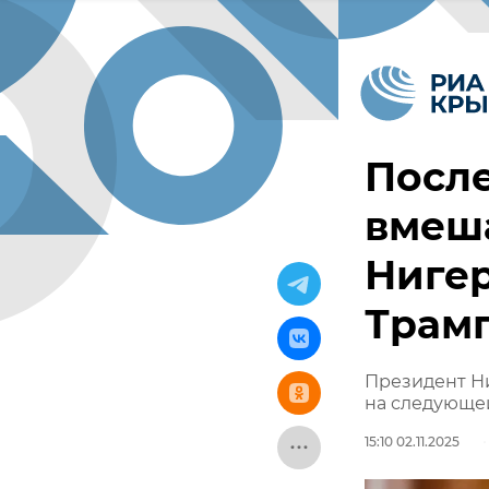
После
вмеша
Нигер
Трам
Президент Ни
на следующе
15:10 02.11.2025