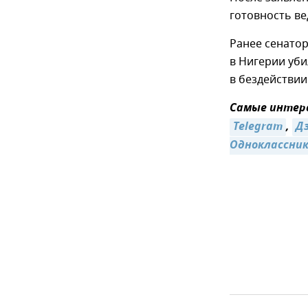
готовность ве
Ранее сенатор
в Нигерии уби
в бездействии
Самые интере
Telegram
,
Д
Одноклассни