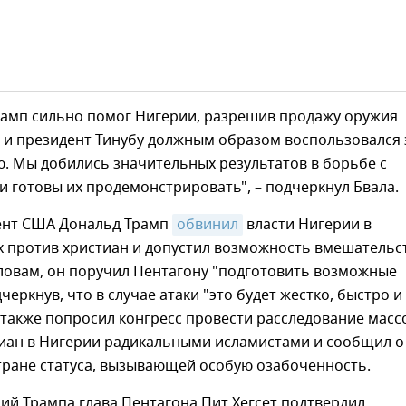
рамп сильно помог Нигерии, разрешив продажу оружия
 и президент Тинубу должным образом воспользовался 
. Мы добились значительных результатов в борьбе с
 готовы их продемонстрировать", – подчеркнул Бвала.
ент США Дональд Трамп
обвинил
власти Нигерии в
х против христиан и допустил возможность вмешательс
ловам, он поручил Пентагону "подготовить возможные
черкнув, что в случае атаки "это будет жестко, быстро и
 также попросил конгресс провести расследование масс
тиан в Нигерии радикальными исламистами и сообщил о
тране статуса, вызывающей особую озабоченность.
ий Трампа глава Пентагона Пит Хегсет подтвердил