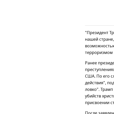
"Президент Т
нашей стране,
возможностью
терроризмом и
Ранее презид
преступления
США. По его с
действия", под
ловко". Трамп
убийств хрис
присвоении с
После заявлен