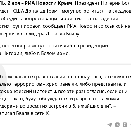
, 2 ноя – РИА Новости Крым.
Президент Нигерии Бол
зидент США Дональд Трамп могут встретиться на следую
ы обсудить вопросы защиты христиан от нападений
ких группировок, сообщает РИА Новости со ссылкой на
герийского лидера Дэниэла Бвалу.
, переговоры могут пройти либо в резиденции
 Нигерии, либо в Белом доме.
Что же касается разногласий по поводу того, кто являетс
елью террористов – христиане ли, либо представители
сех конфессий и атеисты, все эти разногласия, если они
уществуют, будут обсуждаться и разрешаться двумя
идерами во время их встречи в ближайшие дни", –
аписал Бвала в сети X.