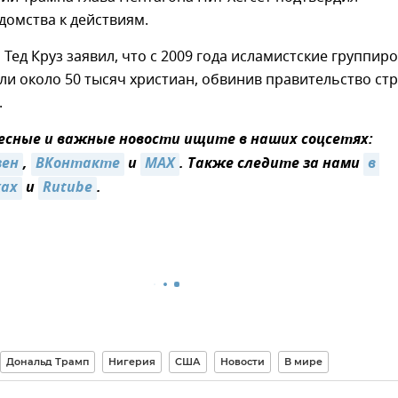
домства к действиям.
 Тед Круз заявил, что с 2009 года исламистские группир
ли около 50 тысяч христиан, обвинив правительство ст
.
сные и важные новости ищите в наших соцсетях:
зен
,
ВКонтакте
и
MAX
. Также следите за нами
в 
ках
и
Rutube
.
Дональд Трамп
Нигерия
США
Новости
В мире