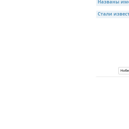
Названы име
Стали извес
Нобе