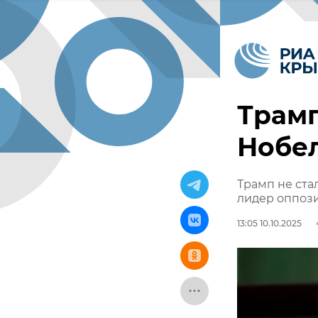
Трамп
Нобе
Трамп не ста
лидер оппоз
13:05 10.10.2025