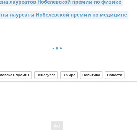
на лауреатов Нобелевской премии по физике
тны лауреаты Нобелевской премии по медицине
левская премия
Венесуэла
В мире
Политика
Новости