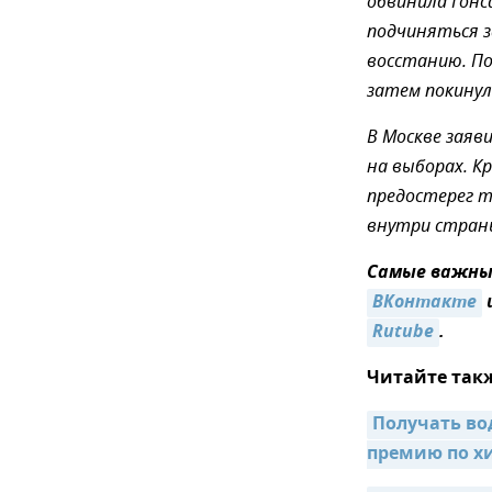
обвинила Гонс
подчиняться з
восстанию. По
затем покинул
В Москве заяв
на выборах. К
предостерег 
внутри стран
Самые важные
ВКонтакте
Rutube
.
Читайте так
Получать во
премию по 