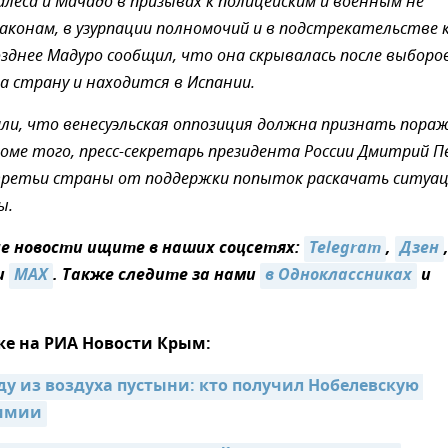
алеса и Мачадо в призывах к полицейским и военным не
аконам, в узурпации полномочий и в подстрекательстве 
зднее Мадуро сообщил, что она скрывалась после выборов
а страну и находится в Испании.
или, что венесуэльская оппозиция должна признать пора
роме того, пресс-секретарь президента России Дмитрий П
третьи страны от поддержки попыток раскачать ситуа
ы.
 новости ищите в наших соцсетях:
Telegram
,
Дзен
и
MAX
. Также следите за нами
в Одноклассниках
и
же на РИА Новости Крым:
ду из воздуха пустыни: кто получил Нобелевскую 
химии