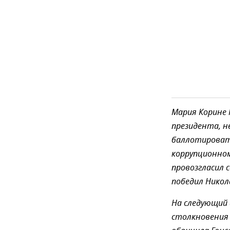
Мария Корине 
президента, н
баллотировать
коррупционном
провозгласил 
победил Никол
На следующий 
столкновения