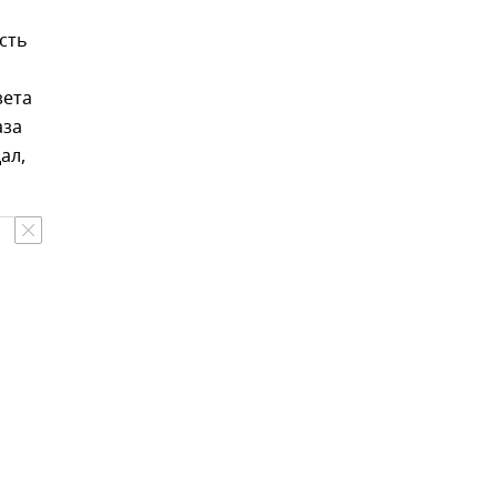
сть
зета
аза
ал,