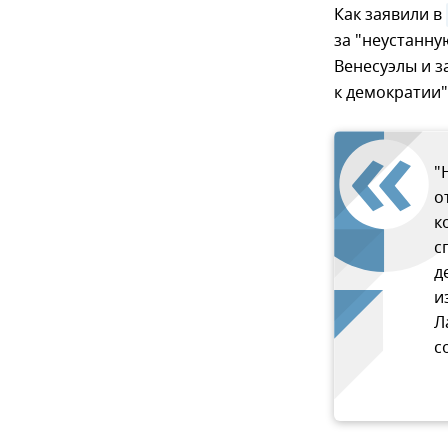
Как заявили в
за "неустанн
Венесуэлы и з
к демократии"
"
о
к
с
д
и
Л
с