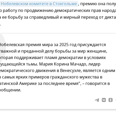
Нобелевском комитете в Стокгольме
, премию она пол
ую работу по продвижению демократических прав народ
а ее борьбу за справедливый и мирный переход от дикт
.
Нобелевская премия мира за 2025 год присуждается
тважной и преданной делу борьбы за мир женщине,
оторая поддерживает пламя демократии в условиях
гущающейся тьмы. Мария Корина Мачадо, лидер
емократического движения в Венесуэле, является одним
з самых ярких примеров гражданского мужества в
атинской Америке за последнее время", – говорится в
ообщении.