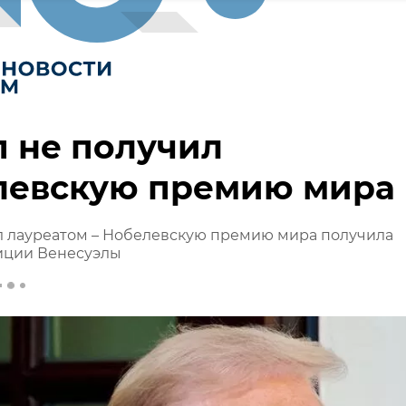
 не получил
левскую премию мира
л лауреатом – Нобелевскую премию мира получила
иции Венесуэлы