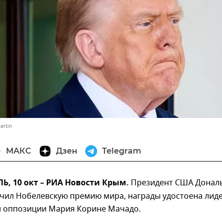
artin
МАКС
Дзен
Telegram
, 10 окт – РИА Новости Крым.
Президент США Донал
учил Нобелевскую премию мира, награды удостоена лид
й оппозиции Мария Корине Мачадо.