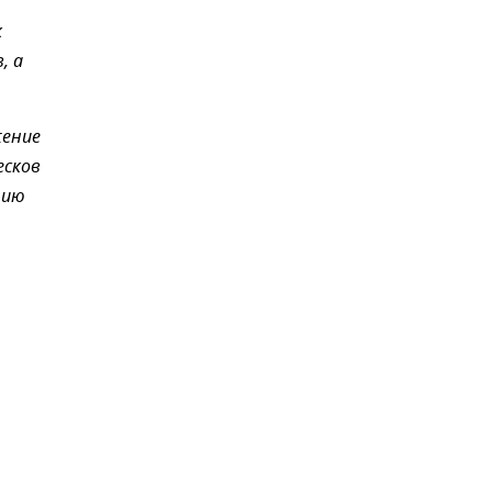
к
, а
жение
есков
цию
,