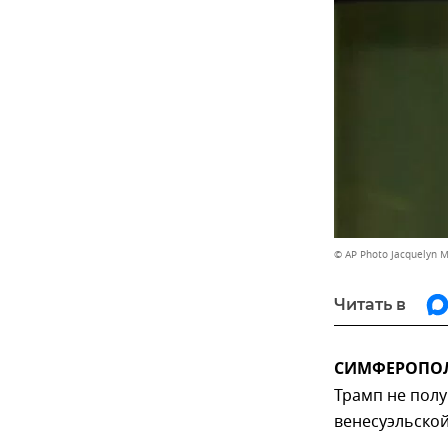
© AP Photo Jacquelyn M
Читать в
СИМФЕРОПОЛЬ
Трамп не пол
венесуэльско