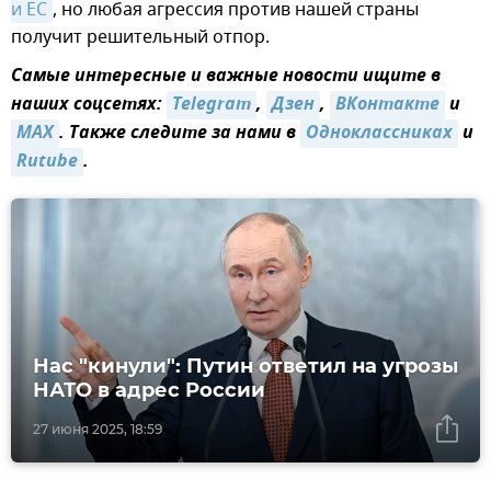
и ЕС
, но любая агрессия против нашей страны
получит решительный отпор.
Самые интересные и важные новости ищите в
наших соцсетях:
Telegram
,
Дзен
,
ВКонтакте
и
MAX
. Также следите за нами в
Одноклассниках
и
Rutube
.
Нас "кинули": Путин ответил на угрозы
НАТО в адрес России
27 июня 2025, 18:59