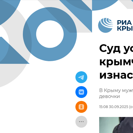
Суд у
крым
изна
В Крыму мужч
девочки
15:08 30.09.2025
(о