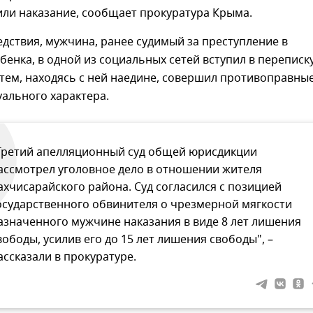
или наказание, сообщает прокуратура Крыма.
дствия, мужчина, ранее судимый за преступление в
енка, в одной из социальных сетей вступил в переписку
атем, находясь с ней наедине, совершил противоправны
уального характера.
Третий апелляционный суд общей юрисдикции
ассмотрел уголовное дело в отношении жителя
ахчисарайского района. Суд согласился с позицией
осударственного обвинителя о чрезмерной мягкости
азначенного мужчине наказания в виде 8 лет лишения
вободы, усилив его до 15 лет лишения свободы", –
ассказали в прокуратуре.