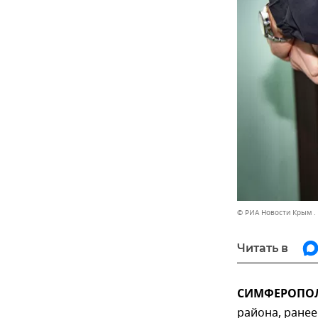
© РИА Новости Крым .
Читать в
СИМФЕРОПОЛЬ
района, ране