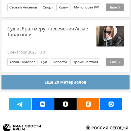
Сергей Аксенов
Спорт
Крым
Минспорта РФ
Еще
5
Минспорта Крыма
Футбол
Новости Крыма
Суд избрал меру пресечения Аглае
Крымский футбол
Академия футбола Крыма
Тарасовой
5 сентября 2025, 18:01
Аглая Тарасова
Суд
Новости
Происшествия
Еще
3
Общество
Аэропорт Домодедово
Россия
Еще 20 материалов