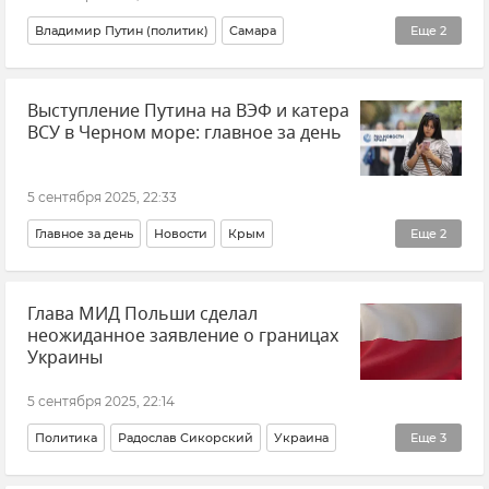
Владимир Путин (политик)
Самара
Еще
2
Промышленность России
Новости
Выступление Путина на ВЭФ и катера
ВСУ в Черном море: главное за день
5 сентября 2025, 22:33
Главное за день
Новости
Крым
Еще
2
Новости Крыма
Общество
Глава МИД Польши сделал
неожиданное заявление о границах
Украины
5 сентября 2025, 22:14
Политика
Радослав Сикорский
Украина
Еще
3
Новости СВО
В мире
Польша