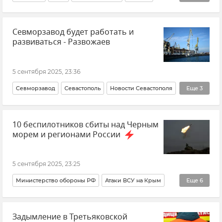
Новости
Севморзавод будет работать и
развиваться - Развожаев
5 сентября 2025, 23:36
Севморзавод
Севастополь
Новости Севастополя
Еще
3
Михаил Развожаев
Крым
Новости Крыма
10 беспилотников сбиты над Черным
морем и регионами России
5 сентября 2025, 23:25
Министерство обороны РФ
Атаки ВСУ на Крым
Еще
6
Безопасность Республики Крым и Севастополя
Задымление в Третьяковской
Черное море
ВСУ (Вооруженные силы Украины)