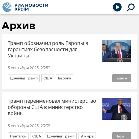
Архив
Трамп обозначил роль Европы в
гарантиях безопасности для
Украины
5 сентября 2025, 23:52
Дональд Трамп
США
Европа
Еще
4
Европейский Союз (ЕС)
Украина
Политика
Трамп переименовал министерство
Новости
обороны США в министерство
войны
5 сентября 2025, 23:39
Пентагон
США
Дональд Трамп
В мире
Еще
1