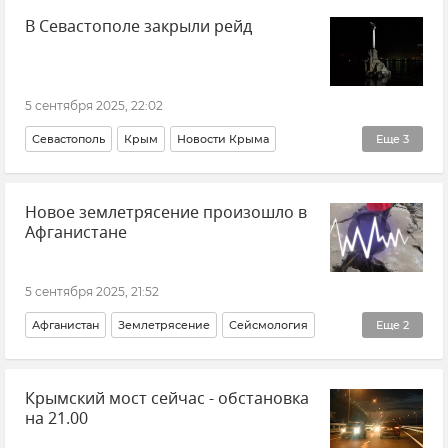
В Севастополе закрыли рейд
5 сентября 2025, 22:02
Севастополь
Крым
Новости Крыма
Еще
3
Паромы и катера в Севастополе
Новое землетрясение произошло в
Безопасность Республики Крым и Севастополя
Афганистане
Атаки ВСУ на Крым
5 сентября 2025, 21:52
Афганистан
Землетрясение
Сейсмология
Еще
2
В мире
Новости
Крымский мост сейчас - обстановка
на 21.00