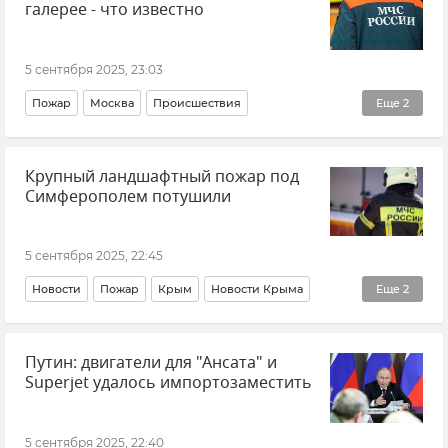
галерее - что известно
Беспилотник (БПЛА, дрон)
Крым
Новости Крыма
5 сентября 2025, 23:03
Пожар
Москва
Происшествия
Еще
2
МЧС РФ (Министерство чрезвычайных ситуаций Российской Федерации)
Крупный ландшафтный пожар под
Новости
Симферополем потушили
5 сентября 2025, 22:45
Новости
Пожар
Крым
Новости Крыма
Еще
2
ГУ МЧС РФ по Республике Крым
Путин: двигатели для "Ансата" и
Симферопольский район
Superjet удалось импортозаместить
5 сентября 2025, 22:40