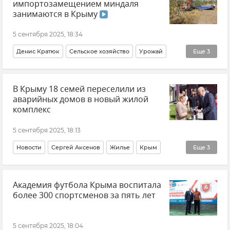
импортозамещением миндаля
Новости Крыма
Происшествия
ГАИ
Керчь
занимаются в Крыму
5 сентября 2025, 18:34
Денис Кратюк
Сельское хозяйство
Урожай
Еще
3
Минсельхоз Крыма
Крым
Новости Крыма
В Крыму 18 семей переселили из
аварийных домов в новый жилой
комплекс
5 сентября 2025, 18:13
Новости
Сергей Аксенов
Жилье
Крым
Еще
3
Новости Крыма
Общество
Евпатория
Академия футбола Крыма воспитала
более 300 спортсменов за пять лет
5 сентября 2025, 18:04