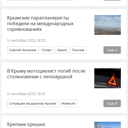
Инвалидность
Протезирование
Спорт
Крымские парапланеристы
победили на международных
соревнованиях
5 сентября 2025, 18:55
Сергей Аксенов
Спорт
Крым
Россия
Еще
4
Новости
Новости Крыма
Общество
Казахстан
В Крыму мотоциклист погиб после
столкновения с легковушкой
5 сентября 2025, 18:47
Ситуация на дорогах Крыма
Новости
Еще
8
МВД по Республике Крым
ДТП
Крепкие орешки:
ДТП в Крыму и Севастополе
Крым