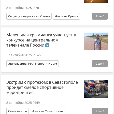
5 сентября 2025, 21:11
Ситуация на дорогах Крыма
Новости Крыма
Еще
6
Очереди на Крымском мосту
Крымский мост
Маленькая крымчанка участвует в
Крым
Тамань
Керчь
Керченский пролив
конкурсе на центральном
телеканале России
5 сентября 2025, 19:45
Эксклюзивы РИА Новости Крым
Еще
7
Вокальный конкурс "Ты супер!"
Видео
Крым
Экстрим с протезом: в Севастополе
Новости Крыма
Дарина Мигаль
Саки
пройдет смелое спортивное
Общество
мероприятие
5 сентября 2025, 19:19
Севастополь
Новости Севастополя
Еще
3