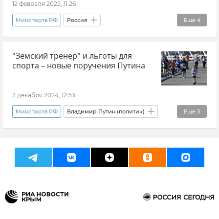
12 февраля 2025, 11:26
Минспорта РФ
Россия
Еще
4
Художественная гимнастика
"Земский тренер" и льготы для
Михаил Дегтярев
Новости
Спорт
спорта – новые поручения Путина
3 декабря 2024, 12:53
Минспорта РФ
Владимир Путин (политик)
Еще
3
Спорт
Россия
Общество