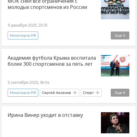
МОК снял все ограничения с
молодых спортсменов из России
11 декабря 2025, 20:31
Минспорта РФ
Еще
5
МОК (Международный олимпийский комитет)
Академия футбола Крыма воспитала
Россия
Михаил Дегтярев
Спорт
более 300 спортсменов за пять лет
Новости
5 сентября 2025, 18:04
Минспорта РФ
Сергей Аксенов
Спорт
Еще
6
Крым
Минспорта Крыма
Футбол
Ирина Винер уходит в отставку
Новости Крыма
Крымский футбол
Академия футбола Крыма