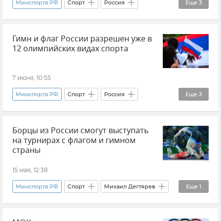
Минспорта РФ
Спорт
Россия
Еще
3
Новости
Общество
В мире
Гимн и флаг России разрешен уже в
12 олимпийских видах спорта
7 июня, 10:55
Минспорта РФ
Спорт
Россия
Еще
3
МОК (Международный олимпийский комитет)
Борцы из России смогут выступать
Новости
Дмитрий Чернышенко
на турнирах с флагом и гимном
страны
15 мая, 12:38
Минспорта РФ
Спорт
Михаил Дегтярев
Еще
1
Новости