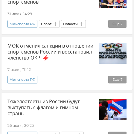
спортсменов
31 июля, 14:29
Минспорта РФ
Спорт
Новости
Еще
2
Михаил Дегтярев
В мире
МОК отменил санкции в отношении
спортсменов России и восстановил
членство ОКР
7 июля, 17:42
Минспорта РФ
Еще
7
МОК (Международный олимпийский комитет)
Тяжелоатлеты из России будут
Олимпийские игры
выступать с флагом и гимном
Олимпийский комитет России
Россия
страны
Новости
Спорт
Михаил Дегтярев
26 июня, 20:25