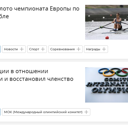
олото чемпионата Европы по
бле
Новости
Спорт
Соревнования
Награды
ции в отношении
и и восстановил членство
МОК (Международный олимпийский комитет)
ия
Новости
Спорт
Минспорта РФ