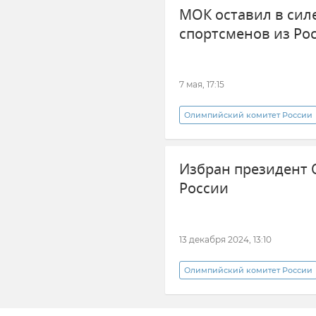
МОК оставил в сил
Михаил Дегтярев
спортсменов из Ро
7 мая, 17:15
Олимпийский комитет России
Новости
В мире
Ро
Избран президент 
России
13 декабря 2024, 13:10
Олимпийский комитет России