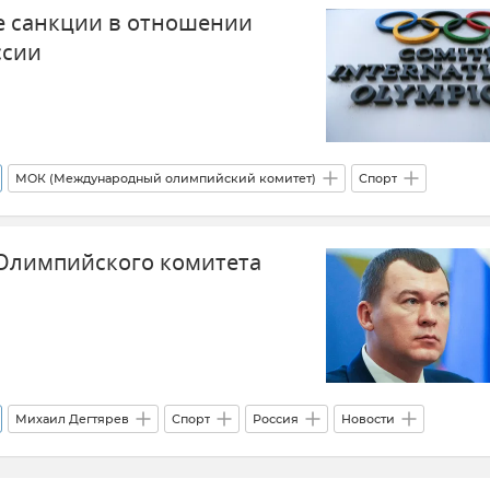
е санкции в отношении
ссии
МОК (Международный олимпийский комитет)
Спорт
ссия
Белоруссия
Олимпийского комитета
Михаил Дегтярев
Спорт
Россия
Новости