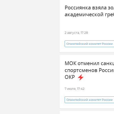
Россиянка взяла з
академической гре
2 августа, 17:28
Олимпийский комитет России
МОК отменил санк
спортсменов Росси
ОКР
7 июля, 17:42
Олимпийский комитет России
Олимпийские игры
Росс