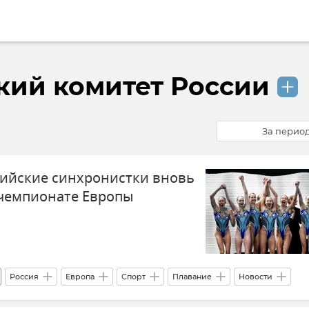
ий комитет России
За перио
ссийские синхронистки вновь
чемпионате Европы
Россия
Европа
Спорт
Плавание
Новости