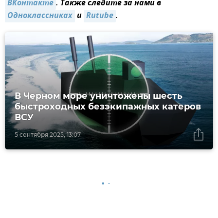
ВКонтакте
. Также следите за нами в
Одноклассниках
и
Rutube
.
В Черном море уничтожены шесть
быстроходных безэкипажных катеров
ВСУ
5 сентября 2025, 13:07