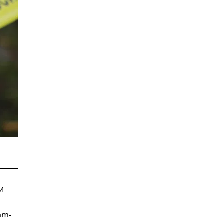
и
am-