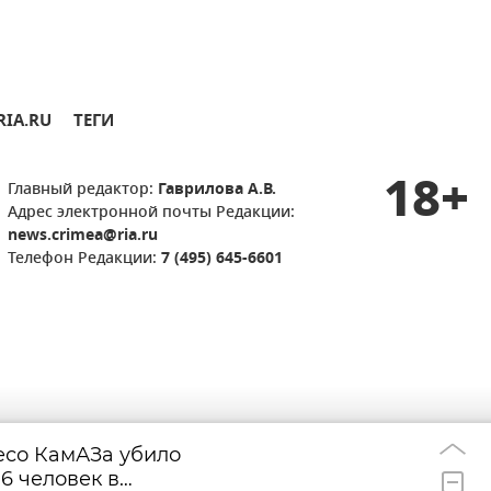
RIA.RU
ТЕГИ
18+
Главный редактор:
Гаврилова А.В.
Адрес электронной почты Редакции:
news.crimea@ria.ru
Телефон Редакции:
7 (495) 645-6601
есо КамАЗа убило
Зеленский потр
16:11
6 человек в
ракеты для ПВО