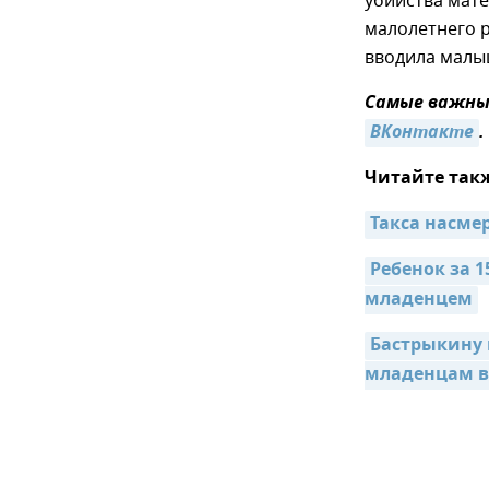
убийства мате
малолетнего р
вводила малы
Самые важные
ВКонтакте
.
Читайте так
Такса насме
Ребенок за 
младенцем
Бастрыкину 
младенцам в