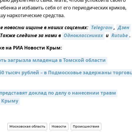
рью двухлетнего сына. Мать, чтобы успокоить своего
ебенка и избавить себя от его периодических криков,
шу наркотические средства.
 новости ищите в наших соцсетях:
Telegram
,
Дзен
 Также следите за нами в
Одноклассниках
и
Rutube
.
же на РИА Новости Крым:
рть загрызла младенца в Томской области
150 тысяч рублей – в Подмосковье задержаны торговц
представят доклад по делу о нанесении травм 
 Крыму
Московская область
Новости
Происшествия