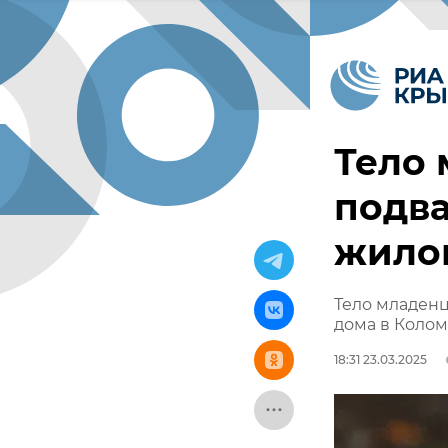
Тело 
подва
жилог
Тело младенц
дома в Коло
18:31 23.03.2025