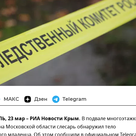
МАКС
Дзен
Telegram
, 23 мар – РИА Новости Крым.
В подвале многоэтажк
на Московской области слесарь обнаружил тело
го младенца. Об этом сообщили в официальном Telegr