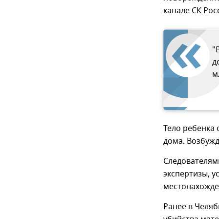
канале СК Рос
"
д
м
Тело ребенка 
дома. Возбужд
Следователям
экспертизы, у
местонахожде
Ранее в Челя