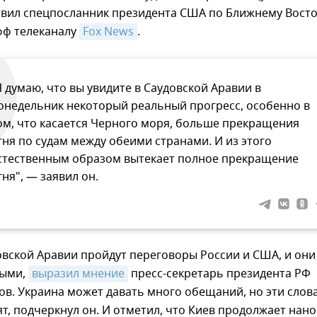
аявил спецпосланник президента США по Ближнему Восто
фф телеканалу
Fox News
.
Я думаю, что вы увидите в Саудовской Аравии в
онедельник некоторый реальный прогресс, особенно в
ом, что касается Черного моря, больше прекращения
гня по судам между обеими странами. И из этого
стественным образом вытекает полное прекращение
гня", — заявил он.
овской Аравии пройдут переговоры России и США, и они
тыми,
выразил мнение
пресс-секретарь президента РФ
в. Украина может давать много обещаний, но эти слов
ят, подчеркнул он. И отметил, что Киев продолжает нан