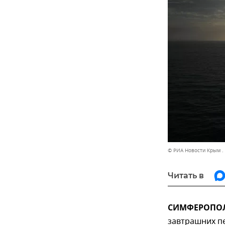
© РИА Новости Крым .
Читать в
СИМФЕРОПОЛЬ
завтрашних п