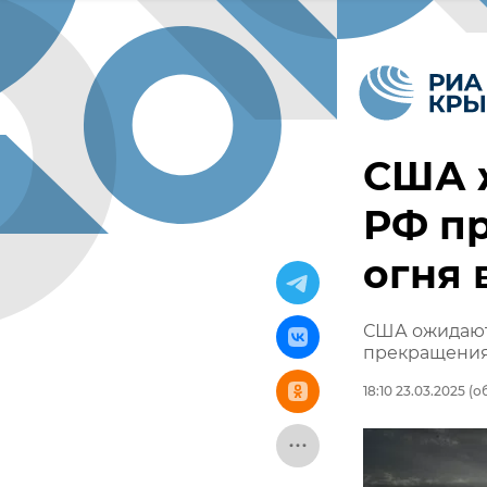
США ж
РФ п
огня 
США ожидают 
прекращения
18:10 23.03.2025
(об