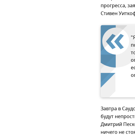
прогресса, з
Стивен Уитко
"
п
т
о
е
о
Завтра в Сауд
будут непрос
Дмитрий Песко
ничего не сто