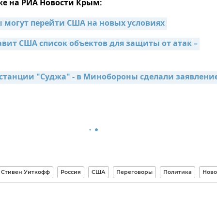
же на РИА Новости Крым:
 могут перейти США на новых условиях
вит США список объектов для защиты от атак – 
станции "Суджа" - в Минобороны сделали заявление
Стивен Уиткофф
Россия
США
Переговоры
Политика
Ново