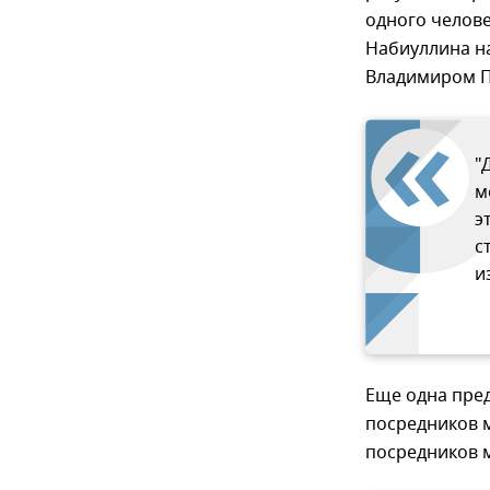
одного челове
Набиуллина н
Владимиром П
"
м
э
с
и
Еще одна пред
посредников м
посредников 