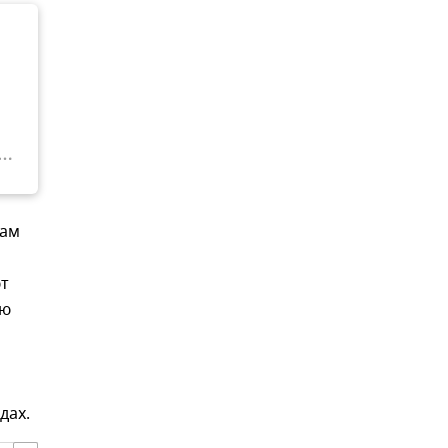
рам
ют
ию
дах.