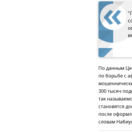
"
с
о
в
По данным Це
по борьбе с а
мошеннически
300 тысяч под
так называемо
становятся до
после оформле
словам Набиу