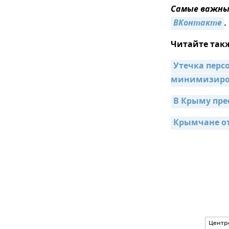
Самые важные
ВКонтакте
.
Читайте так
Утечка перс
минимизиро
В Крыму пре
Крымчане от
Центр