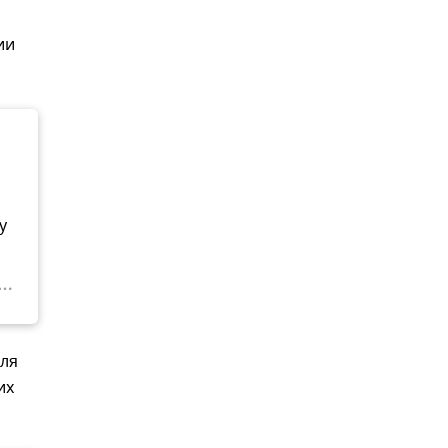
ии
у
для
их