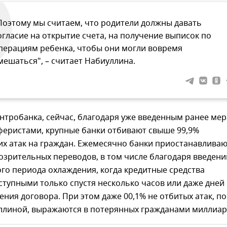
Поэтому мы считаем, что родители должны давать
огласие на открытие счета, на получение выписок по
перациям ребенка, чтобы они могли вовремя
мешаться", – считает Набиуллина.
нтробанка, сейчас, благодаря уже введенным ранее ме
феристами, крупные банки отбивают свыше 99,9%
х атак на граждан. Ежемесячно банки приостанавлива
озрительных переводов, в том числе благодаря введен
го периода охлаждения, когда кредитные средства
ступными только спустя несколько часов или даже дней
ния договора. При этом даже 00,1% не отбитых атак, по
ллиной, выражаются в потерянных гражданами миллиар