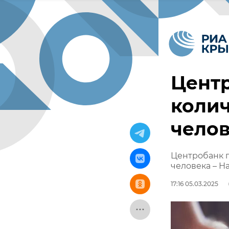
Цент
колич
чело
Центробанк п
человека – Н
17:16 05.03.2025