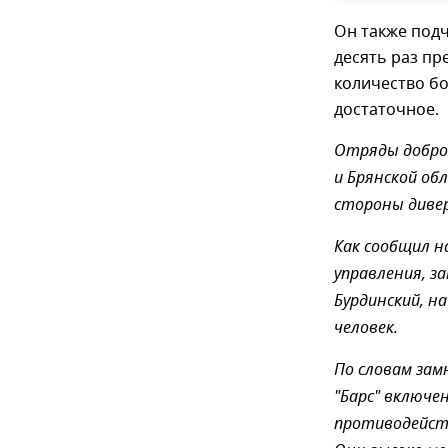
Он также подч
десять раз п
количество бо
достаточное.
Отряды добро
и Брянской об
стороны дивер
Как сообщил н
управления, з
Бурдинский, н
человек.
По словам за
"Барс" включе
противодейств