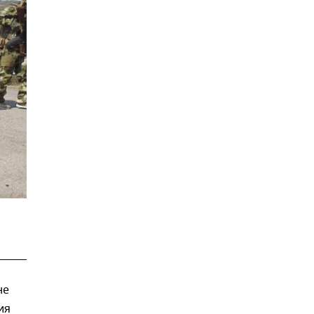
не
ия