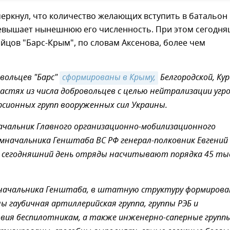
еркнул, что количество желающих вступить в батальон 
ревышает нынешнюю его численность. При этом сегодн
йцов "Барс-Крым", по словам Аксенова, более чем
вольцев "Барс"
сформированы в Крыму,
Белгородской, Кур
ластях из числа добровольцев с целью нейтрализации угро
сионных групп вооруженных сил Украины.
ачальник Главного организационно-мобилизационного
амначальника Генштаба ВС РФ генерал-полковник Евгений
а сегодняшний день отряды насчитывают порядка 45 ты
мначальника Генштаба, в штатную структуру формирова
ны гаубичная артиллерийская группа, группы РЭБ и
ия беспилотникам, а также инженерно-саперные группы