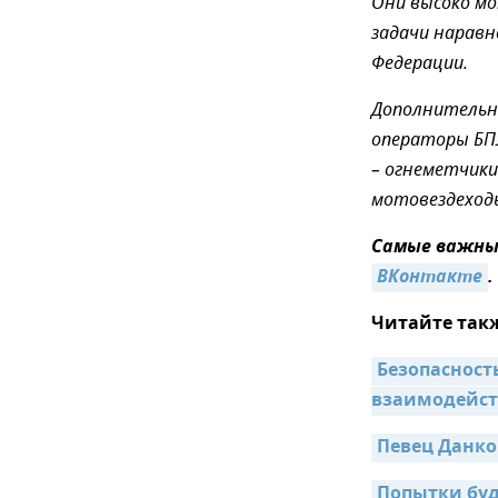
Они высоко м
задачи наравн
Федерации.
Дополнительно
операторы БПЛ
– огнеметчик
мотовездеход
Самые важные
ВКонтакте
.
Читайте так
Безопасност
взаимодейст
Певец Данко
Попытки буд