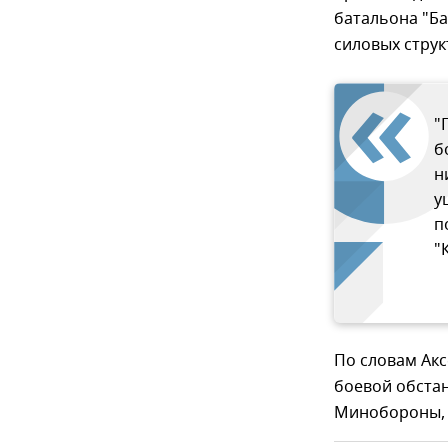
батальона "Б
силовых струк
"
б
н
у
п
"
По словам Ак
боевой обстан
Минобороны, 