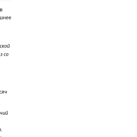
в
яшнее
ской
з со
сяч
ний
.