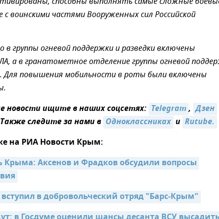
отивированы, способны выполнять самые сложные боевы
е с воинскими частями Вооруженных сил Российской
 в группы огневой поддержки и разведки включены
А, а в гранатометное отделение группы огневой подде
и. Для повышения мобильности в роты были включены
ы.
 новости ищите в наших соцсетях:
Telegram
,
Дзен
 Также следите за нами в
Одноклассниках
и
Rutube.
же на РИА Новости Крым:
ь Крыма: Аксенов и Фрадков обсудили вопросы 
вия
 вступил в добровольческий отряд "Барс-Крым"
ут: в Госдуме оценили шансы десанта ВСУ высадитьс