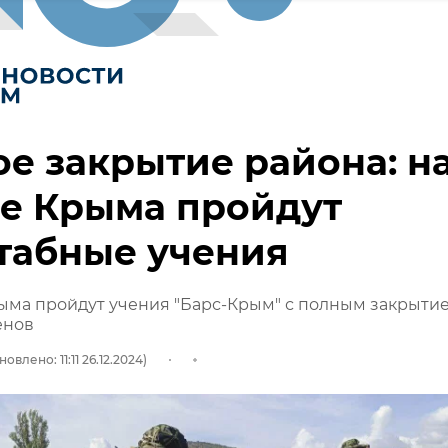
е закрытие района: н
е Крыма пройдут
табные учения
ыма пройдут учения "Барс-Крым" с полным закрыти
енов
овлено: 11:11 26.12.2024)