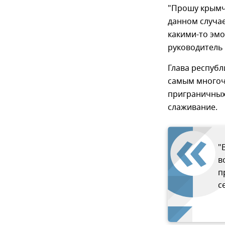
"Прошу крымч
данном случае
какими-то эмо
руководитель 
Глава республ
самым многоч
приграничных
слаживание.
"
в
п
с