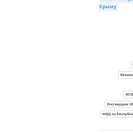
Крыму
Безопа
ФСБ
Росгвардия (
МВД по Республ