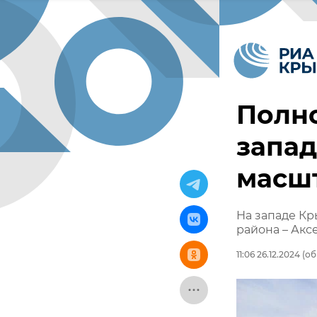
Полно
запад
масш
На западе Кр
района – Акс
11:06 26.12.2024
(обн