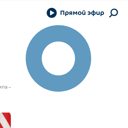
мпа –