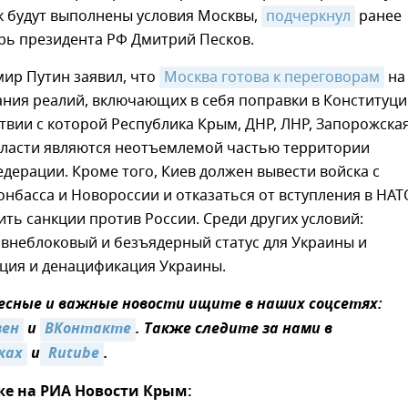
ак будут выполнены условия Москвы,
подчеркнул
ранее
рь президента РФ Дмитрий Песков.
ир Путин заявил, что
Москва готова к переговорам
на
ания реалий, включающих в себя поправки в Конституц
ствии с которой Республика Крым, ДНР, ЛНР, Запорожска
бласти являются неотъемлемой частью территории
дерации. Кроме того, Киев должен вывести войска с
нбасса и Новороссии и отказаться от вступления в НАТО
ить санкции против России. Среди других условий:
внеблоковый и безъядерный статус для Украины и
ция и денацификация Украины.
сные и важные новости ищите в наших соцсетях:
зен
и
ВКонтакте
. Также следите за нами в
ках
и
 Rutube
.
же на РИА Новости Крым: