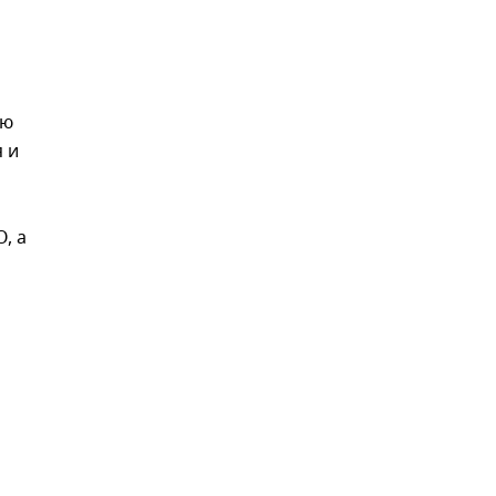
ию
я и
, а