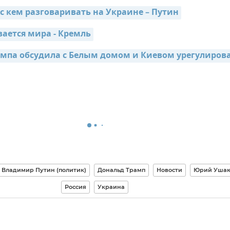
 с кем разговаривать на Украине – Путин
вается мира - Кремль
мпа обсудила с Белым домом и Киевом урегулирова
Владимир Путин (политик)
Дональд Трамп
Новости
Юрий Ушак
Россия
Украина