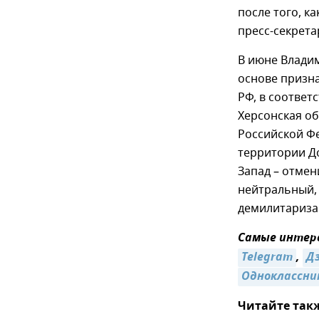
после того, к
пресс-секрета
В июне Владим
основе призн
РФ, в соответ
Херсонская о
Российской Фе
территории До
Запад – отмен
нейтральный, 
демилитариза
Самые интере
Telegram
,
Д
Одноклассни
Читайте так