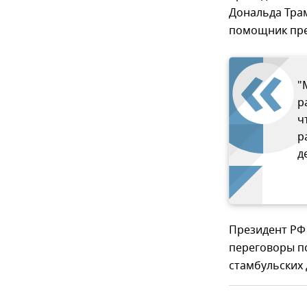
Дональда Тра
помощник пре
"
р
ч
р
д
Президент РФ
переговоры по
стамбульских 