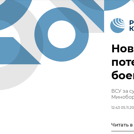
Нов
пот
бое
ВСУ за с
Минобо
12:43 05.11.2
Читать в