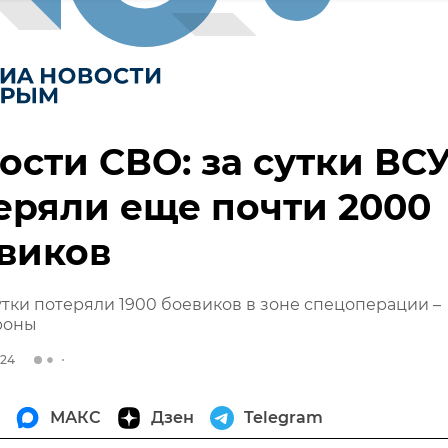
ости СВО: за сутки ВС
еряли еще почти 2000
виков
утки потеряли 1900 боевиков в зоне спецоперации –
роны
024
МАКС
Дзен
Telegram