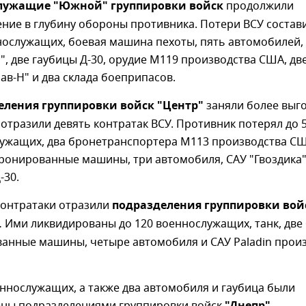
лужащие "Южной" группировки войск
продолжили
ние в глубину обороны противника. Потери ВСУ состав
нослужащих, боевая машина пехоты, пять автомобилей,
", две гаубицы Д-30, орудие М119 производства США, дв
ав-Н" и два склада боеприпасов.
еления группировки войск "Центр"
заняли более выг
 отразили девять контратак ВСУ. Противник потерял до 
ужащих, два бронетранспортера М113 производства СШ
ронированные машины, три автомобиля, САУ "Гвоздика"
-30.
контратаки отразили
подразделения группировки вой
.
Ими ликвидированы до 120 военнослужащих, танк, две
анные машины, четыре автомобиля и САУ Paladin прои
еннослужащих, а также два автомобиля и гаубица были