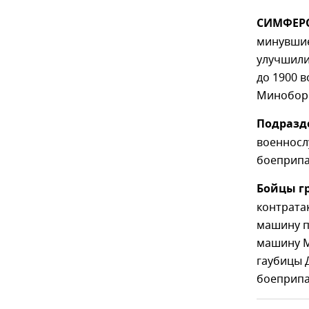
СИМФЕРО
минувшие
улучшили
до 1900 
Минобор
Подразде
военнослу
боеприпа
Бойцы г
контрата
машину п
машину M
гаубицы Д
боеприпа