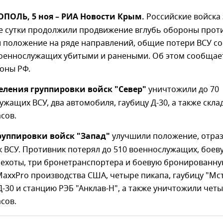
ПОЛЬ, 5 ноя – РИА Новости Крым.
Российские войска 
 сутки продолжили продвижение вглубь обороны прот
 положение на ряде направлений, общие потери ВСУ со
военнослужащих убитыми и ранеными. Об этом сообщае
оны РФ.
ления группировки войск "Север"
уничтожили до 70
жащих ВСУ, два автомобиля, гаубицу Д-30, а также скла
сов.
руппировки войск "Запад"
улучшили положение, отраз
к ВСУ. Противник потерял до 510 военнослужащих, боев
ехоты, три бронетранспортера и боевую бронированн
axxPro производства США, четыре пикапа, гаубицу "Мст
-30 и станцию РЭБ "Анклав-Н", а также уничтожили четы
сов.