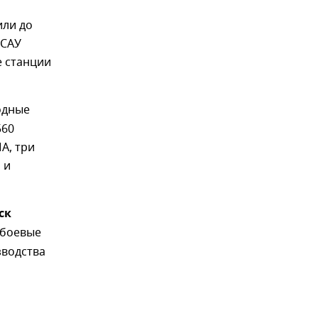
или до
 САУ
е станции
одные
560
А, три
 и
ск
 боевые
зводства