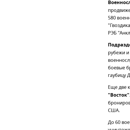
Военнос
продвиже
580 воен
"Гвоздика
РЭБ "Анкл
Подразд
рубежи и
военносл
боевые б
гаубицу Д
Еще две 
"Восток"
брониров
США.
До 60 во