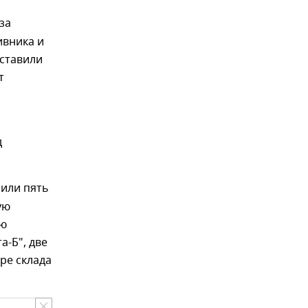
за
ивника и
ставили
т
д
или пять
ую
ую
а-Б", две
ре склада