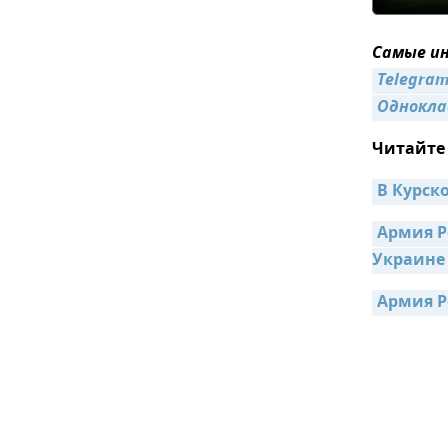
Самые ин
Telegra
Однокла
Читайте
В Курск
Армия Р
Украине
Армия Р