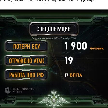
ны подразделениями группировки войск
"Днепр"
.