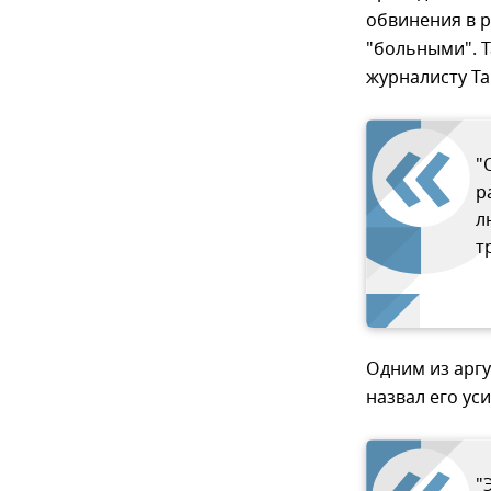
обвинения в 
"больными". Т
журналисту Та
"
р
л
т
Одним из аргу
назвал его ус
"