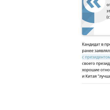
о
э
(
Кандидат в п
ранее заявлял
с президенто
своего прези
хорошие отнош
и Китая "лучш