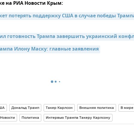
же на РИА Новости Крым:
ет потерять поддержку США в случае победы Трампа 
ил готовность Трампа завершить украинский конф
ампа Илону Маску: главные заявления
ША
Дональд Трамп
Такер Карлсон
Внешняя политика
В мире
Новости
Политика
Интервью Трампа Такеру Карлсону