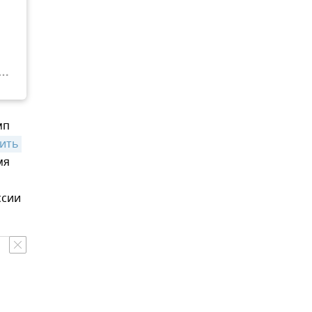
мп
ить 
мя
ссии