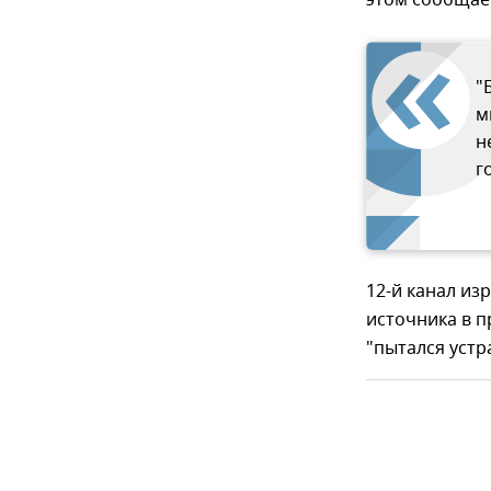
этом сообщает
"
м
н
г
12-й канал из
источника в п
"пытался устр