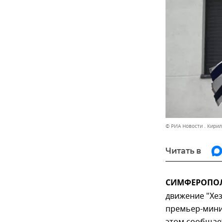
© РИА Новости . Кири
Читать в
СИМФЕРОПОЛЬ
движение "Хез
премьер-мини