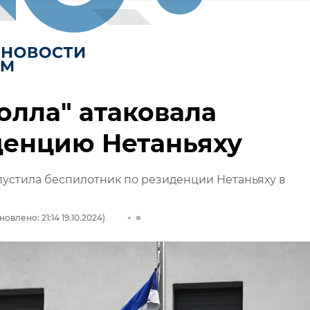
олла" атаковала
денцию Нетаньяху
пустила беспилотник по резиденции Нетаньяху в
новлено: 21:14 19.10.2024)