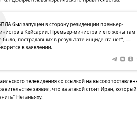
 канцелярия главы израильского правительства.
БПЛА был запущен в сторону резиденции премьер-
инистра в Кейсарии. Премьер-министра и его жены там
е было, пострадавших в результате инцидента нет", —
оворится в заявлении.
раильского телевидения со ссылкой на высокопоставлен
равительстве заявил, что за атакой стоит Иран, который
анить" Нетаньяху.