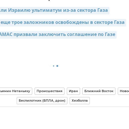
ли Израилю ультиматум из-за сектора Газа
 еще трое заложников освобождены в секторе Газа
АМАС призвали заключить соглашение по Газе
ьямин Нетаньяху
Происшествия
Иран
Ближний Восток
Ново
Беспилотник (БПЛА, дрон)
Хезболла