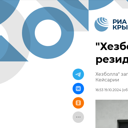
"Хезб
рези
Хезболла" за
Кейсарии
16:53 19.10.2024
(об