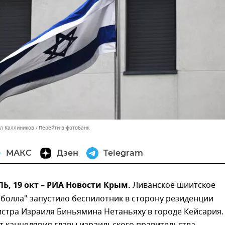
лл Каллиников
Перейти в фотобанк
МАКС
Дзен
Telegram
, 19 окт – РИА Новости Крым.
Ливанское шиитское
болла" запустило беспилотник в сторону резиденции
стра Израиля Биньямина Нетаньяху в городе Кейсария.