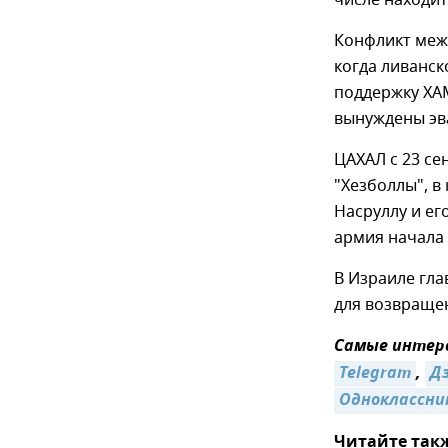
числе находит
Конфликт межд
когда ливанск
поддержку ХА
вынуждены эв
ЦАХАЛ с 23 с
"Хезболлы", в
Насруллу и ег
армия начала
В Израиле гл
для возвраще
Самые интере
Telegram
,
Д
Одноклассни
Читайте так