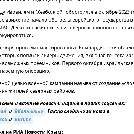
ся частная резиденция премьер-министра.
у Израилем и "Хезболлой" обострился в октябре 2023 г
ое движение начало обстрелы еврейского государства в
МАС. Десятки тысяч жителей северных районов страны 
акуироваться.
ентября проводит массированные бомбардировки объек
 которых погибли лидеры движения, включая генсека Ха
о возможных преемников. Первого октября израильская
 наземную операцию.
авной целью военной кампании называют создание усло
ния жителей северных районов.
сные и важные новости ищите в наших соцсетях:
зен
и
ВКонтакте
. Также следите за нами в
ках
и
Rutube
.
же на РИА Новости Крым: