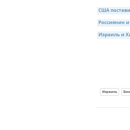
США постави
Россиянин и
Израиль и Х
Израиль
Бин