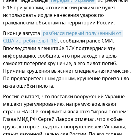
Ранее Нидерланды
передали Украине
истребители
F-16 при условии, что киевский режим не будет
использовать их для нанесения ударов по
гражданским объектам на территории России.
В конце августа
разбился первый полученный от 
США истребитель F-16
, сообщили ранее СМИ.
Впоследствии в генштабе ВСУ подтвердили эту
информацию, сообщив, что при заходе на цель
самолет потерпел крушение, а его пилот погиб.
Причины крушения выясняет специальная комиссия.
По предварительным данным, крушение произошло
из-за ошибки пилота.
Россия считает, что поставки вооружений Украине
мешают урегулированию, напрямую вовлекают
страны НАТО в конфликт и являются "игрой с огнем".
Глава МИД РФ Сергей Лавров отмечал, что любые
грузы, которые содержат вооружение для Украины,
станут законной целью для России. По его словам,