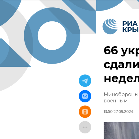
66 ук
сдали
неде
Минобороны: 
военным
13:50 27.09.2024