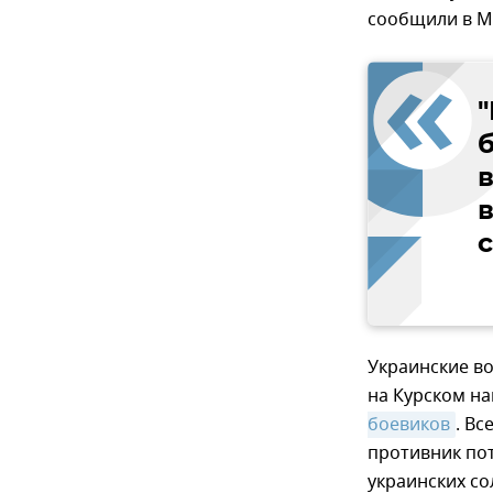
сообщили в М
Украинские во
на Курском н
боевиков
. Вс
противник пот
украинских со