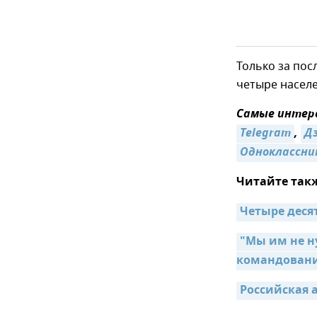
Только за по
четыре населе
Самые интере
Telegram
,
Д
Одноклассни
Читайте так
Четыре деся
"Мы им не н
командован
Российская 