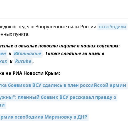
следнюю неделю Вооруженные силы России
освободили
нных пункта.
сные и важные новости ищите в наших соцсетях:
зен
и
ВКонтакте
. Также следите за нами в
ках
и
Rutube
.
же на РИА Новости Крым:
тка боевиков ВСУ сдались в плен российской армии
ужны": пленный боевик ВСУ рассказал правду о 
ии
армия освободила Мариновку в ДНР