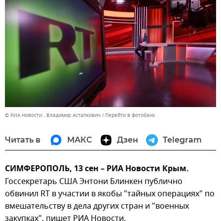
© РИА Новости . Владимир Астапкович
Перейти в фотобанк
Читать в
МАКС
Дзен
Telegram
СИМФЕРОПОЛЬ, 13 сен – РИА Новости Крым.
Госсекретарь США Энтони Блинкен публично
обвинил RT в участии в якобы "тайных операциях" по
вмешательству в дела других стран и "военных
закупках", пишет РИА Новости.