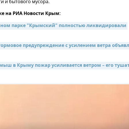
и и бытового мусора.
же на РИА Новости Крым:
ном парке "Крымский" полностью ликвидировали 
ормовое предупреждение с усилением ветра объявл
рмыш в Крыму пожар усиливается ветром – его тушат