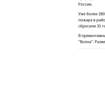
России.
Уже более 280
пожара в рай
сбросили 35 т
В превентивны
"Волна". Разв