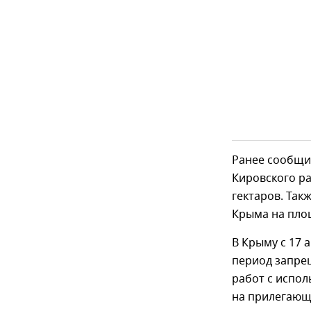
Ранее сообщи
Кировского ра
гектаров. Так
Крыма на площ
В Крыму с 17 
период запре
работ с испол
на прилегающ