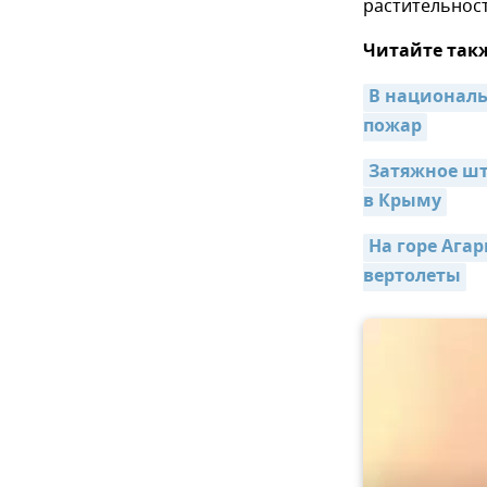
растительност
Читайте так
В националь
пожар
Затяжное шт
в Крыму
На горе Ага
вертолеты