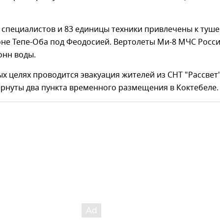
 специалистов и 83 единицы техники привлечены к туш
оне Тепе-Оба под Феодосией. Вертолеты Ми-8 МЧС Росс
онн воды.
х целях проводится эвакуация жителей из СНТ "Рассвет"
ернуты два пункта временного размещения в Коктебеле.