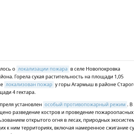
лось о
локализации пожара
в селе Новопокровка
йона. Горела сухая растительность на площади 1,05
же
локализован пожар
у горы Агармыш в районе Старог
ади 4 гектара.
апреля установлен
особый противопожарный режим
. В
щено разведение костров и проведение пожароопасных
ьзованием открытого огня в лесах, природных экосисте
их к ним территориях, включая намеренное сжигание с