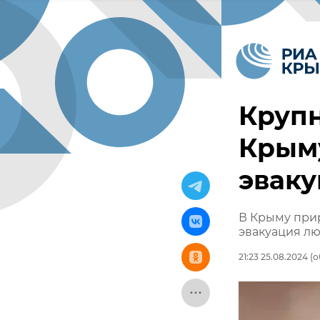
Круп
Крыму
эваку
В Крыму прир
эвакуация л
21:23 25.08.2024
(о