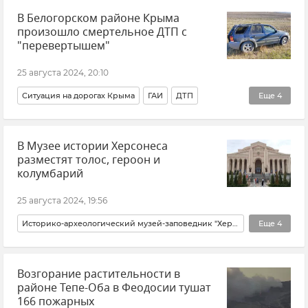
В Белогорском районе Крыма
произошло смертельное ДТП с
"перевертышем"
25 августа 2024, 20:10
Ситуация на дорогах Крыма
ГАИ
ДТП
Еще
4
ДТП в Крыму и Севастополе
Крым
В Музее истории Херсонеса
Происшествия
Новости Крыма
разместят толос, героон и
колумбарий
25 августа 2024, 19:56
Историко-археологический музей-заповедник "Херсонес Таврический"
Еще
4
Херсонес
Новый Херсонес
Крым
Возгорание растительности в
Новости Крыма
районе Тепе-Оба в Феодосии тушат
166 пожарных