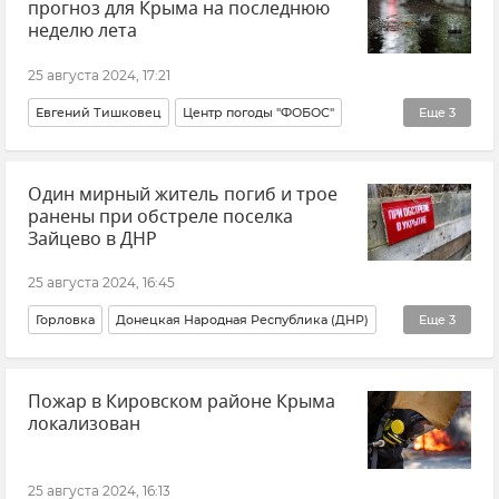
прогноз для Крыма на последнюю
неделю лета
25 августа 2024, 17:21
Евгений Тишковец
Центр погоды "ФОБОС"
Еще
3
Погода
Погода в Крыму
Крымская погода
Один мирный житель погиб и трое
ранены при обстреле поселка
Зайцево в ДНР
25 августа 2024, 16:45
Горловка
Донецкая Народная Республика (ДНР)
Еще
3
Обстрелы ВСУ
ВСУ (Вооруженные силы Украины)
Пожар в Кировском районе Крыма
Новости
локализован
25 августа 2024, 16:13