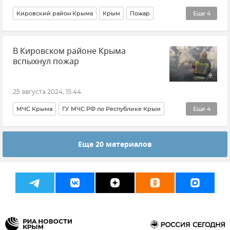
Кировский район Крыма
Крым
Пожар
Еще
4
Происшествия
МЧС Крыма
В Кировском районе Крыма
ГУ МЧС РФ по Республике Крым
Новости Крыма
вспыхнул пожар
25 августа 2024, 15:44
МЧС Крыма
ГУ МЧС РФ по Республике Крым
Еще
4
МЧС РФ (Министерство чрезвычайных ситуаций Российской Федерации)
Еще 20 материалов
Новости Крыма
Крым
Кировский район Крыма