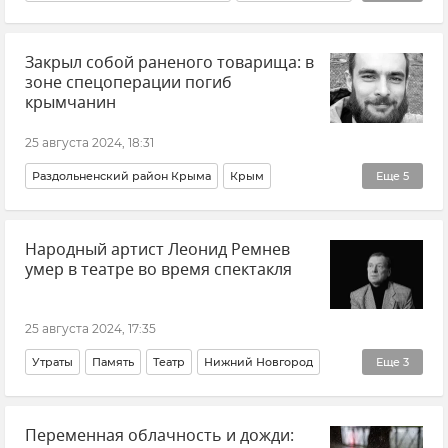
Юрий Никулин
Интервью
Крым
Цирк
Закрыл собой раненого товарища: в
Культура
Кино
Россия
зоне спецоперации погиб
крымчанин
25 августа 2024, 18:31
Раздольненский район Крыма
Крым
Еще
5
Новости СВО
Герои СВО
Общество
Утраты
Народный артист Леонид Ремнев
Память
умер в театре во время спектакля
25 августа 2024, 17:35
Утраты
Память
Театр
Нижний Новгород
Еще
3
Культура
Общество
Новости
Переменная облачность и дожди: