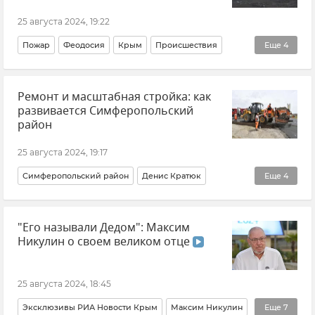
25 августа 2024, 19:22
Пожар
Феодосия
Крым
Происшествия
Еще
4
МЧС Крыма
ГУ МЧС РФ по Республике Крым
Ремонт и масштабная стройка: как
МЧС РФ (Министерство чрезвычайных ситуаций Российской Федерации)
развивается Симферопольский
Новости Крыма
район
25 августа 2024, 19:17
Симферопольский район
Денис Кратюк
Еще
4
Ремонт и строительство дорог в Крыму
"Его называли Дедом": Максим
Ремонт дорог
Крым
Новости Крыма
Никулин о своем великом отце
25 августа 2024, 18:45
Эксклюзивы РИА Новости Крым
Максим Никулин
Еще
7