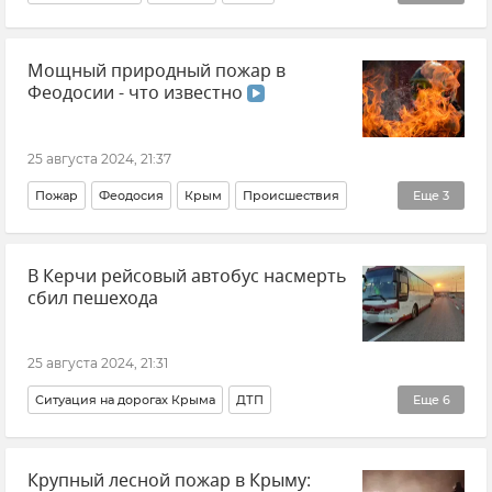
Новости Крыма
В мире
Общество
Мощный природный пожар в
Феодосии - что известно
25 августа 2024, 21:37
Пожар
Феодосия
Крым
Происшествия
Еще
3
МЧС Крыма
ГУ МЧС РФ по Республике Крым
В Керчи рейсовый автобус насмерть
МЧС РФ (Министерство чрезвычайных ситуаций Российской Федерации)
сбил пешехода
25 августа 2024, 21:31
Ситуация на дорогах Крыма
ДТП
Еще
6
ДТП в Крыму и Севастополе
Крым
Керчь
Крупный лесной пожар в Крыму:
Новороссийск
Происшествия
Новости Крыма