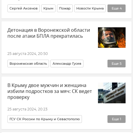
Сергей Аксенов
Крым
Пожар
Новости Крыма
Еще
4
Феодосия
Коктебель
Орджоникидзе
Детонация в Воронежской области
Происшествия
после атаки БПЛА прекратилась
25 августа 2024, 20:50
Воронежская область
Александр Гусев
Еще
5
Происшествия
Беспилотник (БПЛА, дрон)
В Крыму двое мужчин и женщина
Обстрелы ВСУ
ВСУ (Вооруженные силы Украины)
избили подростков за мяч: СК ведет
Новости
проверку
25 августа 2024, 20:23
ГСУ СК России по Крыму и Севастополю
Еще
1
СК РФ (Следственный комитет Российской Федерации)