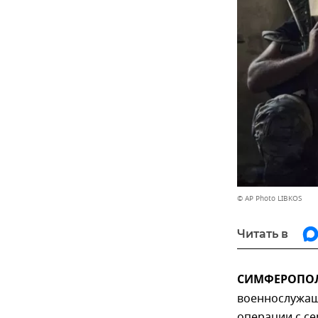
© AP Photo LIBKOS
Читать в
СИМФЕРОПОЛЬ
военнослужащ
операции с се