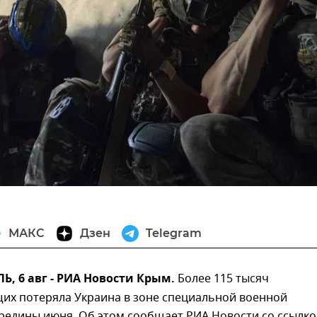
МАКС
Дзен
Telegram
, 6 авг - РИА Новости Крым.
Более 115 тысяч
их потеряла Украина в зоне специальной военной
редины июня. Об этом сообщает РИА Новости со ссылко