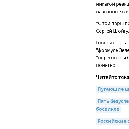
никакой реакц
названные в 
"С той поры п
Сергей Шойгу.
Говорить о та
"формуле Зеле
"переговоры б
понятно".
Читайте так
Пугающие ци
Пять безуспе
боевиков
Российские 