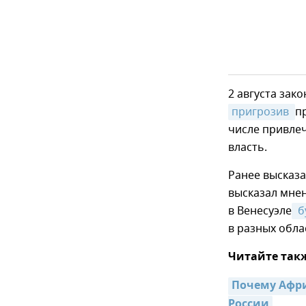
2 августа зак
пригрозив 
п
числе привлеч
власть.
Ранее высказа
высказал мнен
в Венесуэле
 
в разных обла
Читайте так
Почему Афри
России