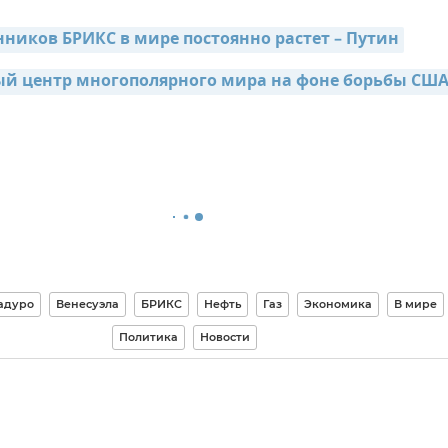
нников БРИКС в мире постоянно растет – Путин
ый центр многополярного мира на фоне борьбы США 
адуро
Венесуэла
БРИКС
Нефть
Газ
Экономика
В мире
Политика
Новости