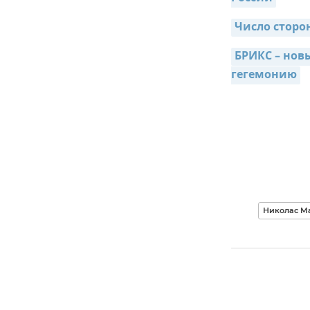
Число сторо
БРИКС – нов
гегемонию
Николас М