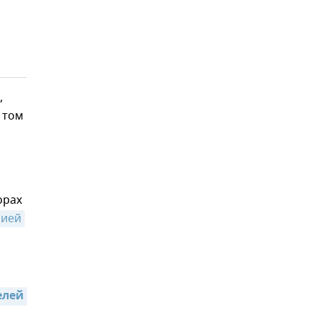
,
 том
орах
сией
лей 