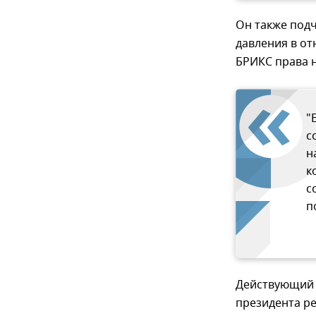
Он также подч
давления в от
БРИКС права н
"
с
н
к
с
п
Действующий 
президента ре