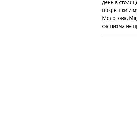
день в столи
покрышки и му
Молотова. Мад
фашизма не п