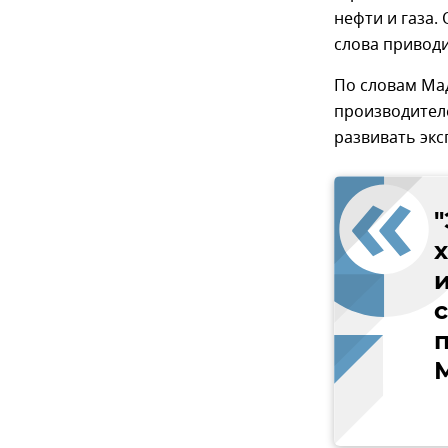
нефти и газа.
слова приводи
По словам Мад
производителе
развивать эк
с