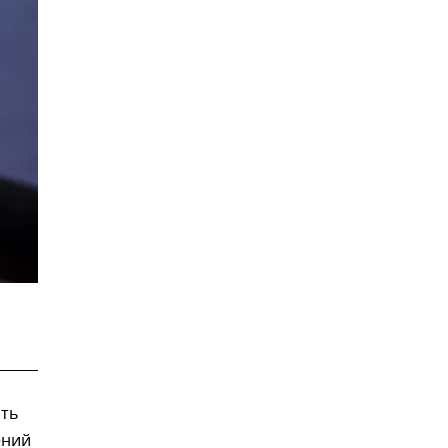
ать
ений