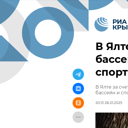
В Ялт
бассе
спор
В Ялте за сч
бассейн и с
20:13 28.01.2025