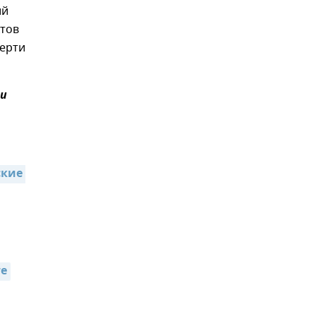
ий
ктов
верти
и
кие 
те