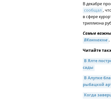
В декабре про
сообщал
, ч
в сфере куро
триллиона руб
Самые важные
ВКонтакте
.
Читайте так
В Ялте пост
сады
В Алупке бл
рыбацкой ар
Когда завер