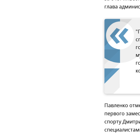
глава админи
"
с
г
м
г
к
Павленко отме
первого замес
спорту Дмитр
специалистам