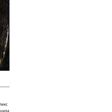
лекс
бщила