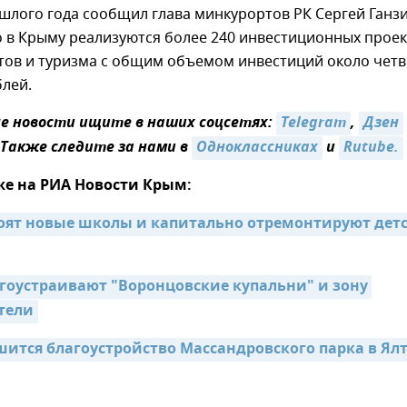
шлого года сообщил глава минкурортов РК Сергей Ганз
то в Крыму реализуются более 240 инвестиционных прое
ртов и туризма с общим объемом инвестиций около чет
лей.
 новости ищите в наших соцсетях:
Telegram
,
Дзен
 Также следите за нами в
Одноклассниках
и
Rutube.
же на РИА Новости Крым:
роят новые школы и капитально отремонтируют детс
агоустраивают "Воронцовские купальни" и зону 
тели
шится благоустройство Массандровского парка в Ял