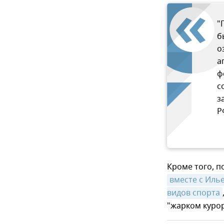
"
б
о
а
ф
с
з
Р
Кроме того, п
вместе с Иль
видов спорта
"жарком курор