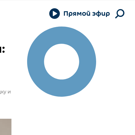
:
ку и