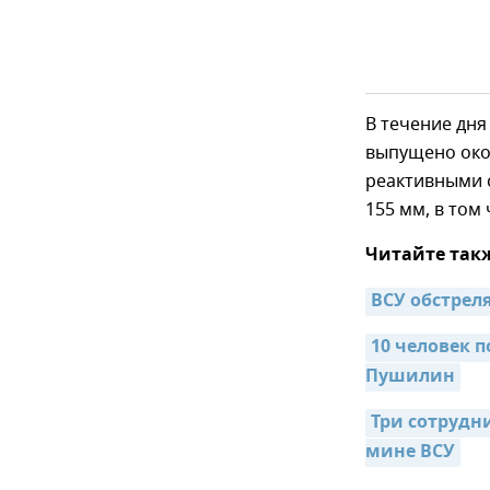
В течение дня
выпущено око
реактивными 
155 мм, в том
Читайте так
ВСУ обстрел
10 человек п
Пушилин
Три сотрудн
мине ВСУ