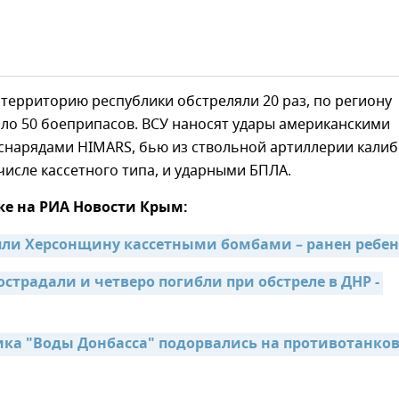
 территорию республики обстреляли 20 раз, по региону
ло 50 боеприпасов. ВСУ наносят удары американскими
снарядами HIMARS, бью из ствольной артиллерии кали
 числе кассетного типа, и ударными БПЛА.
же на РИА Новости Крым:
яли Херсонщину кассетными бомбами – ранен ребе
острадали и четверо погибли при обстреле в ДНР - 
ика "Воды Донбасса" подорвались на противотанков