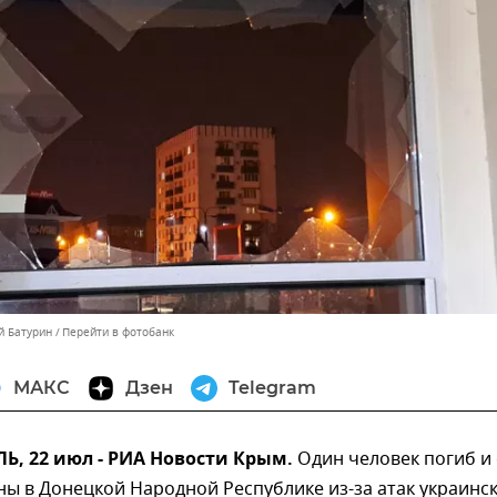
й Батурин
Перейти в фотобанк
МАКС
Дзен
Telegram
, 22 июл - РИА Новости Крым.
Один человек погиб и
ы в Донецкой Народной Республике из-за атак украинс