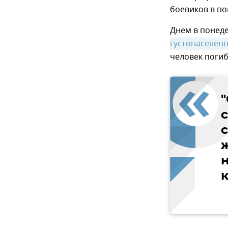
боевиков в п
Днем в понед
густонаселен
человек погиб
ж