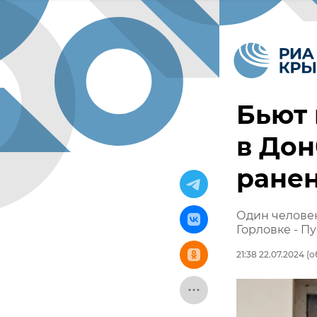
Бьют 
в Дон
ране
Один человек
Горловке - П
21:38 22.07.2024
(о