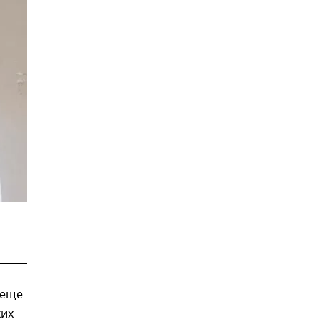
 еще
ких