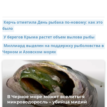
Керчь отметила День рыбака по-новому: как это 
было
У берегов Крыма растет объем вылова рыбы
Миллиард выделен на поддержку рыболовства в 
Черном и Азовском морях
В Черное море может вселиться
микроводоросль – убийца мидий