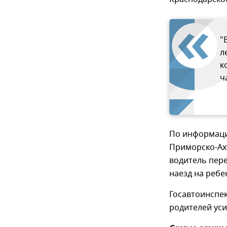
"
л
к
ч
По информаци
Приморско-Ах
водитель пере
наезд на ребе
Госавтоинспе
родителей уси