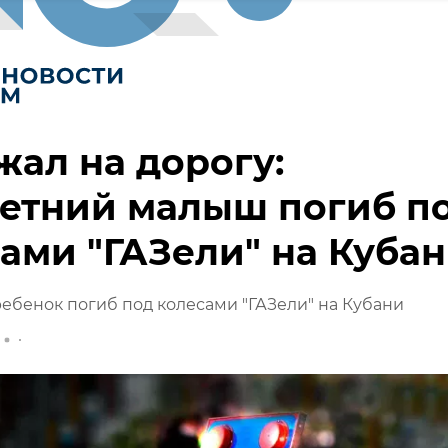
ал на дорогу:
летний малыш погиб п
ами "ГАЗели" на Куба
ебенок погиб под колесами "ГАЗели" на Кубани