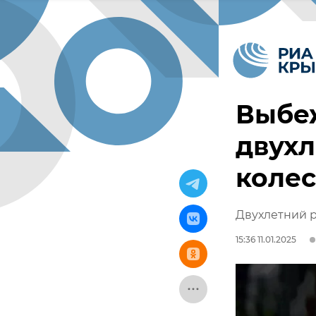
Выбеж
двух
колес
Двухлетний р
15:36 11.01.2025