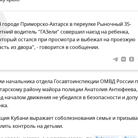
В городе Приморско-Ахтарск в переулке Рыночный 35-
етний водитель "ГАЗели" совершил наезд на ребенка,
оторый остался при просмотра и выбежал на проезжую
асть из двора", - говорится в сообщении.
и начальника отдела Госавтоинспекции ОМВД России 
тарскому району майора полиции Анатолия Антюфеева,
д началом движения не убедился в безопасности и допу
нка.
кция Кубани выражает соболезнования семье и призыва
лить контроль на детьми.