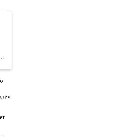
по
стил
ет