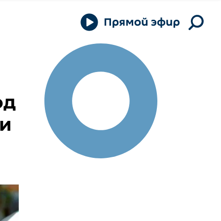
од
ни