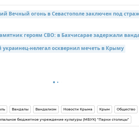
й Вечный огонь в Севастополе заключен под стражу
амятник героям СВО: в Бахчисарае задержали ванд
 украинец-нелегал осквернил мечеть в Крыму
оль
Вандалы
Вандализм
Новости Крыма
Крым
Общество
пальное бюджетное учреждение культуры (МБУК) "Парки столицы"