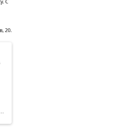
у. С
, 20.
в