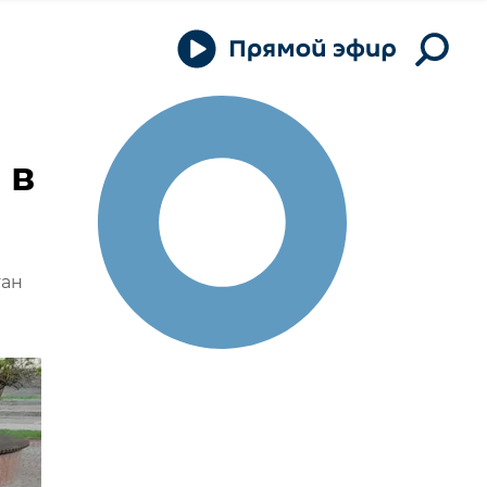
 в
тан