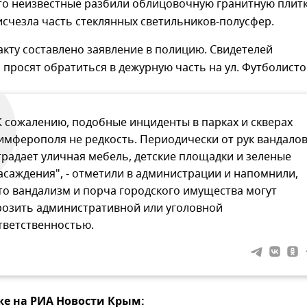
то неизвестные разбили облицовочную гранитную плитк
счезла часть стеклянных светильников-полусфер.
кту составлено заявление в полицию. Свидетелей
просят обратиться в дежурную часть на ул. Футболистов
К сожалению, подобные инциденты в парках и скверах
имферополя не редкость. Периодически от рук вандало
традает уличная мебель, детские площадки и зеленые
асаждения", - отметили в администрации и напомнили,
то вандализм и порча городского имущества могут
розить административной или уголовной
тветственностью.
же на РИА Новости Крым: