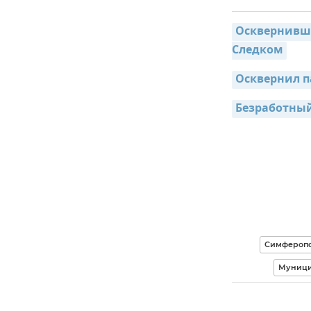
Осквернивши
Следком
Осквернил п
Безработный
Симфероп
Муници