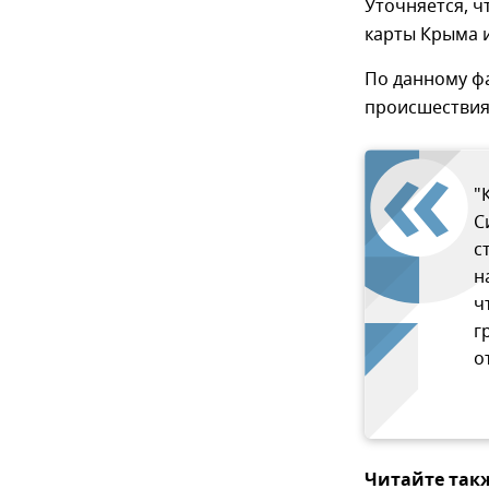
Уточняется, ч
карты Крыма и
По данному фа
происшествия 
"
С
с
н
ч
г
о
Читайте так