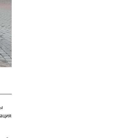
лы
рация