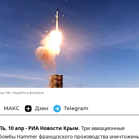
оны РФ
Перейти в фотобанк
МАКС
Дзен
Telegram
, 10 апр - РИА Новости Крым.
Три авиационные
бомбы Hammer французского производства уничтожен