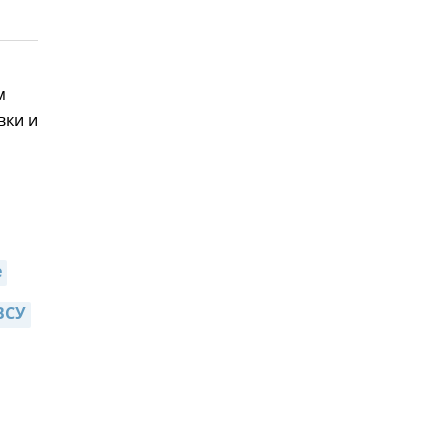
м
вки и
е
ВСУ