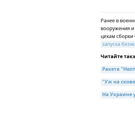
Ранее в военн
вооружения и 
цехам сборки 
запуска безэ
Читайте так
Ракета "Неп
"Уж на сков
На Украине 