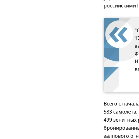
российскими П
"
1
а
Ф
H
в
Всего с нача
583 самолета,
499 зенитных 
бронированны
залпового огн