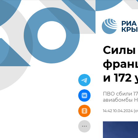
Силы
фран
и 172
ПВО сбили 17
авиабомбы H
14:42 10.04.2024
(о