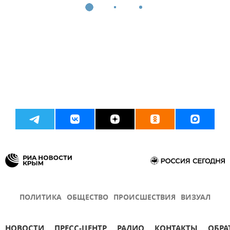
ПОЛИТИКА
ОБЩЕСТВО
ПРОИСШЕСТВИЯ
ВИЗУАЛ
НОВОСТИ
ПРЕСС-ЦЕНТР
РАДИО
КОНТАКТЫ
ОБРА