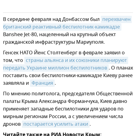
В середине февраля над Донбассом был
перехвачен 
британский реактивный беспилотник-камикадзе
Banshee Jet-80, нацеленный на крупный объект
гражданской инфраструктуры Мариуполя.
Генсек НАТО Йенс Столтенберг в феврале заявил о
том, что
страны альянса и их союзники планируют 
передать Украине миллион беспилотников
. О планах
поставить свои беспилотники-камикадзе Киеву ранее
заявляла и
Франция
.
По мнению политолога, председателя Общественной
палаты Крыма Александра Форманчука, Киев давно
применяет западные беспилотники для ударов по
мирным регионам России, а с увеличением числа
дронов
постарается усилить атаки
.
Читайте также на РИА Новости Крым: