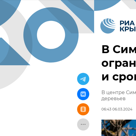
В Сим
огран
и сро
В центре Сим
деревьев
06:43 06.03.2024