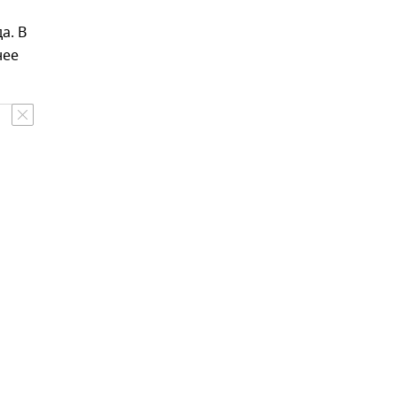
а. В
нее