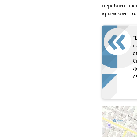
перебои с эл
крымской сто
"
н
о
С
Д
д