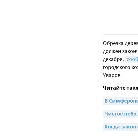
Обрезка дерев
должен законч
декабря,
соо
городского х
Уваров.
Читайте так
В Симферопо
Чистое небо
Когда закон