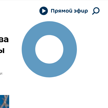
ва
ы
ки