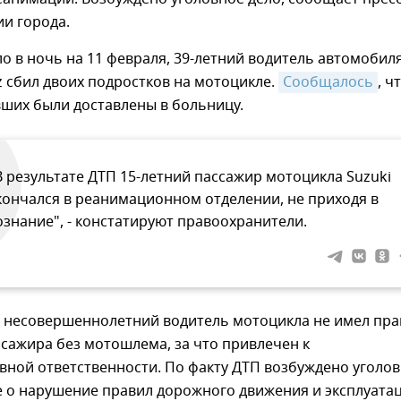
и города.
 в ночь на 11 февраля, 39-летний водитель автомобил
 сбил двоих подростков на мотоцикле.
Сообщалось
, ч
вших были доставлены в больницу.
В результате ДТП 15-летний пассажир мотоцикла Suzuki
кончался в реанимационном отделении, не приходя в
ознание", - констатируют правоохранители.
, несовершеннолетний водитель мотоцикла не имел пра
сажира без мотошлема, за что привлечен к
вной ответственности. По факту ДТП возбуждено уголо
е о нарушение правил дорожного движения и эксплуата