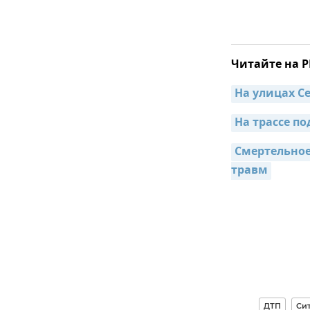
Читайте на 
На улицах Се
На трассе п
Смертельное
травм
ДТП
Сит