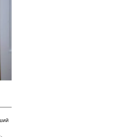
вший
-