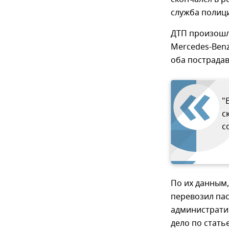
служба полици
ДТП произошло
Mercedes-Benz
оба пострада
"
с
с
По их данным
перевозил пас
администрати
дело по стать