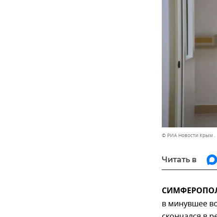
© РИА Новости Крым .
Читать в
СИМФЕРОПОЛЬ
в минувшее во
скончался в р