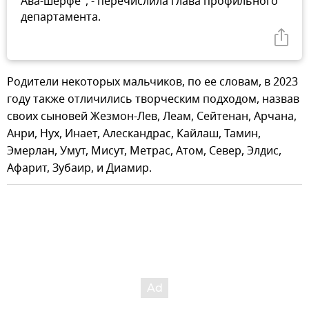
Ава-шерфе", - перечислила глава профильного
департамента.
Родители некоторых мальчиков, по ее словам, в 2023
году также отличились творческим подходом, назвав
своих сыновей Жезмон-Лев, Леам, Сейтенан, Арчана,
Анри, Нух, Инает, Алескандрас, Кайлаш, Тамин,
Эмерлан, Умут, Мисут, Метрас, Атом, Север, Элдис,
Афарит, Зубаир, и Диамир.