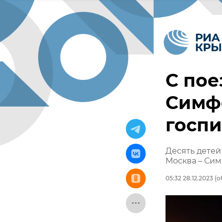
С пое
Симф
госпи
Десять детей
Москва – Си
05:32 28.12.2023
(о