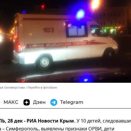
лья Селиверстова
Перейти в фотобанк
МАКС
Дзен
Telegram
, 28 дек - РИА Новости Крым.
У 10 детей, следовавши
а – Симферополь, выявлены признаки ОРВИ, дети