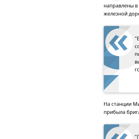
направлены в 
железной дор
"
с
п
в
г
На станции Ми
прибыла бриг
"