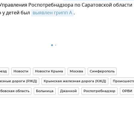
 Управления Роспотребнадзора по Саратовской области
 у детей был
выявлен грипп А
.
оезд
Новости
Новости Крыма
Москва
Симферополь
езные дороги (РЖД)
Крымская железная дорога (КЖД)
Происшест
бовская область
Больница
Джанкой
Роспотребнадзор
ОРВИ