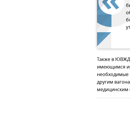
б
о
б
у
Также в ЮВЖД 
имеющимся ин
необходимые 
другим вагона
медицинским 