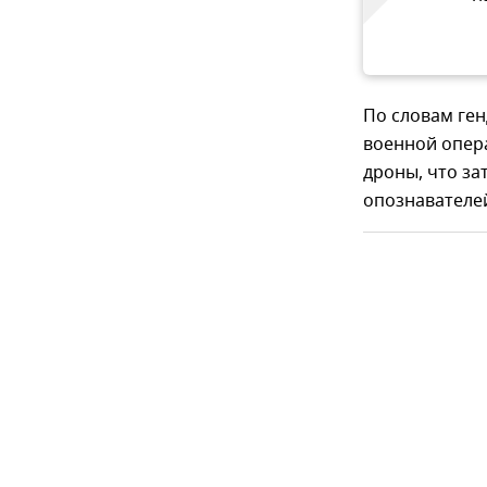
По словам ген
военной опер
дроны, что з
опознавателей