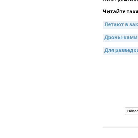
Читайте так
Летают в за
Дроны-камик
Для разведк
Ново