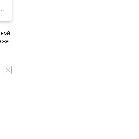
ьной
е же