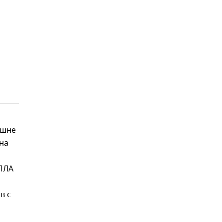
ешне
на
БПЛА
в с