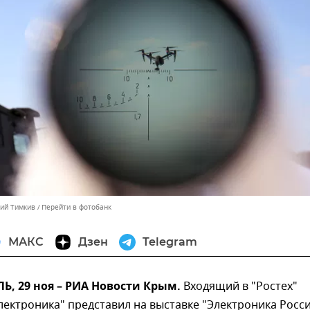
лий Тимкив
Перейти в фотобанк
МАКС
Дзен
Telegram
, 29 ноя – РИА Новости Крым.
Входящий в "Ростех"
лектроника" представил на выставке "Электроника Росс