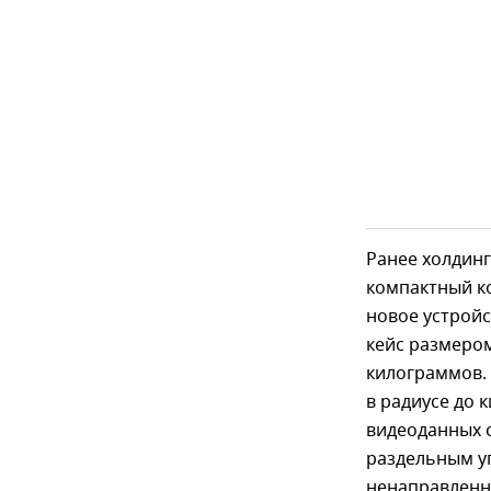
Ранее холдинг
компактный к
новое устрой
кейс размером
килограммов.
в радиусе до 
видеоданных с
раздельным у
ненаправленн