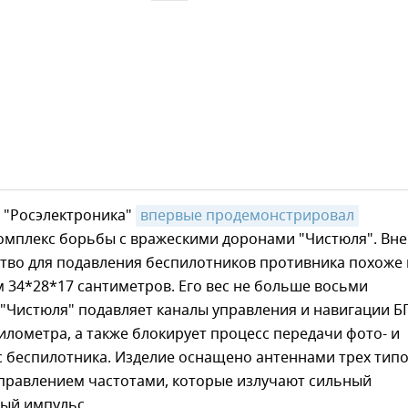
 "Росэлектроника"
впервые продемонстрировал
омплекс борьбы с вражескими доронами "Чистюля". Вн
ство для подавления беспилотников противника похоже 
 34*28*17 сантиметров. Его вес не больше восьми
 "Чистюля" подавляет каналы управления и навигации 
километра, а также блокирует процесс передачи фото- и
 беспилотника. Изделие оснащено антеннами трех типо
правлением частотами, которые излучают сильный
ый импульс.