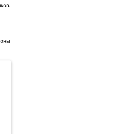
ков.
роны