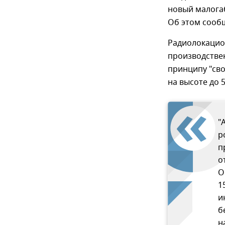
новый малога
Об этом сооб
Радиолокацио
производстве
принципу "св
на высоте до 
"
р
п
о
О
1
и
б
н