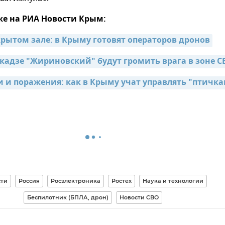
же на РИА Новости Крым:
крытом зале: в Крыму готовят операторов дронов
адзе "Жириновский" будут громить врага в зоне С
и и поражения: как в Крыму учат управлять "птичк
сти
Россия
Росэлектроника
Ростех
Наука и технологии
Беспилотник (БПЛА, дрон)
Новости СВО