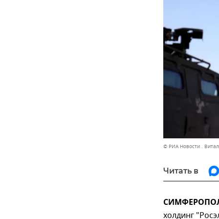
© РИА Новости . Вита
Читать в
СИМФЕРОПОЛЬ
холдинг "Росэ