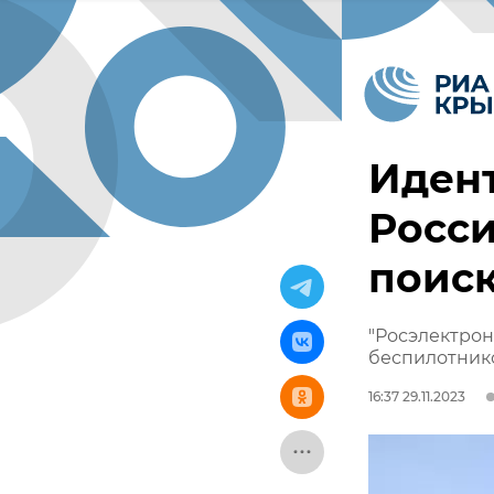
Идент
Росси
поиск
"Росэлектрон
беспилотнико
16:37 29.11.2023