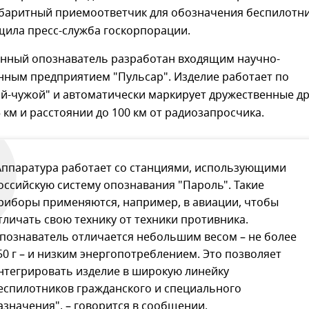
баритный приемоответчик для обозначения беспилотни
щила пресс-служба госкорпорации.
нный опознаватель разработан входящим научно-
нным предприятием "Пульсар". Изделие работает по
ой-чужой" и автоматически маркирует дружественные д
5 км и расстоянии до 100 км от радиозапросчика.
Аппаратура работает со станциями, использующими
оссийскую систему опознавания "Пароль". Такие
риборы применяются, например, в авиации, чтобы
тличать свою технику от техники противника.
познаватель отличается небольшим весом – не более
50 г – и низким энергопотреблением. Это позволяет
нтегрировать изделие в широкую линейку
еспилотников гражданского и специального
азначения", – говорится в сообщении.