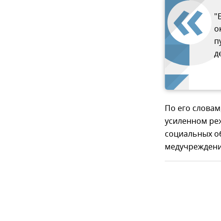
"
о
п
д
По его словам
усиленном ре
социальных об
медучреждени