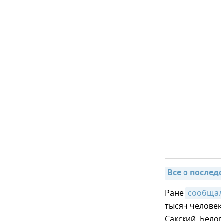
Все о послед
Ране
сообща
тысяч челове
Сакский, Бело