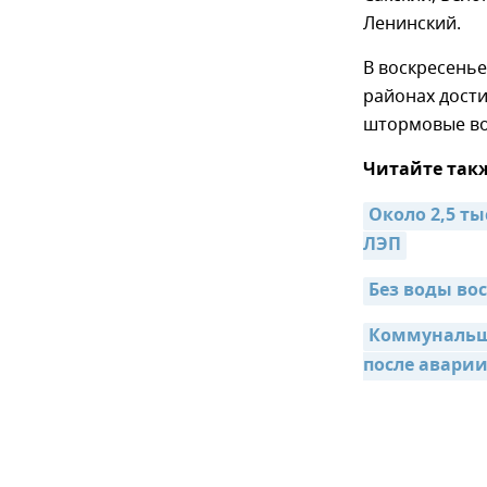
Ленинский.
В воскресень
районах дости
штормовые во
Читайте так
Около 2,5 ты
ЛЭП
Без воды во
Коммунальщи
после авари