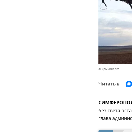
© Крымэнерго
Читать в
СИМФЕРОПОЛЬ
без света ост
глава админи