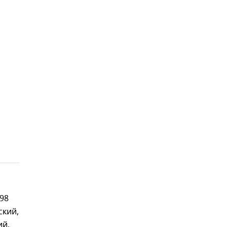
498
ский,
ий,