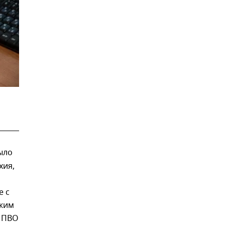
ыло
хия,
е с
ежим
е ПВО