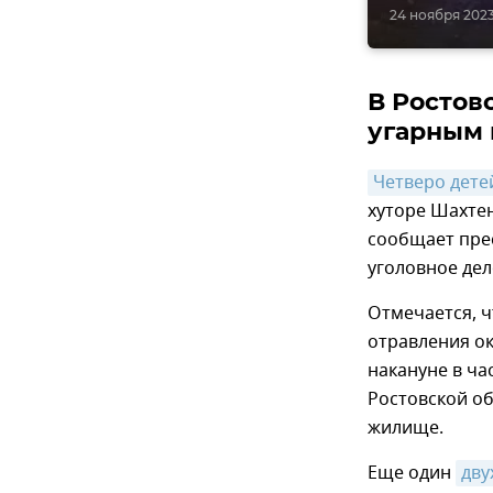
24 ноября 2023
В Ростов
угарным 
Четверо дете
хуторе Шахтен
сообщает пре
уголовное де
Отмечается, 
отравления ок
накануне в ча
Ростовской об
жилище.
Еще один
дву