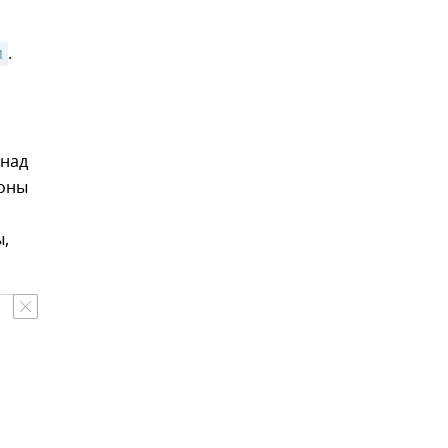
м
.
 над
роны
ы,