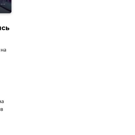
ись
 на
на
 в