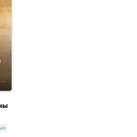
й
ны
ми 