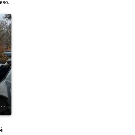
ево.
й