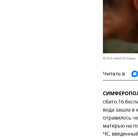
© РИА Новости Крым
Читать в
СИМФЕРОПОЛЬ
сбито 16 бесп
вода зашла в 
отравилось че
матерью на п
ЧС, введенный