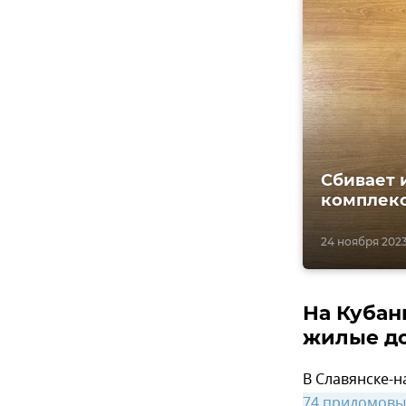
Сбивает 
комплекс
24 ноября 2023
На Кубан
жилые д
В Славянске-н
74 придомовы