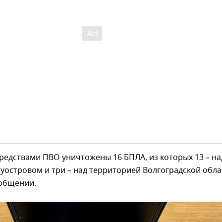
едствами ПВО уничтожены 16 БПЛА, из которых 13 – на
островом и три – над территорией Волгоградской обла
ообщении.