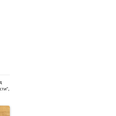
д
сти",