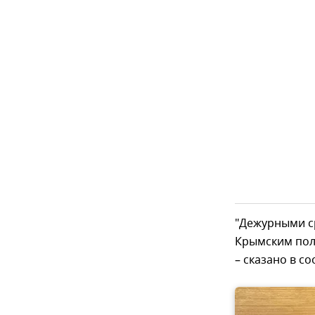
"Дежурными ср
Крымским полу
– сказано в с