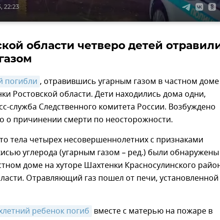
, 22:23
ской области четверо детей отравил
газом
й погибли
, отравившись угарным газом в частном доме
ки Ростовской области. Дети находились дома одни,
сс-служба Следственного комитета России. Возбуждено
ло о причинении смерти по неосторожности.
что тела четырех несовершеннолетних с признаками
исью углерода (угарным газом – ред.) были обнаружены
стном доме на хуторе Шахтенки Красносулинского райо
ласти. Отравляющий газ пошел от печи, установленной
хлетний ребенок погиб
вместе с матерью на пожаре в