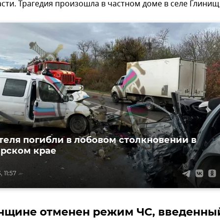
сти. Трагедия произошла в частном доме в селе Глинищ
теля погибли в лобовом столкновении в
рском крае
 11:57
нщине отменен режим ЧС, введенны