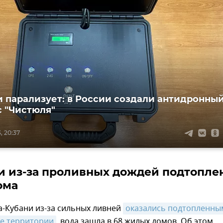
и парализует: в России создали антидронны
 "Чистюля"
, 20:37
и из-за проливных дождей подтопле
ома
а-Кубани из-за сильных ливней
оказались подтопленны
е территории
, вода зашла в 68 жилых домов. Об этом