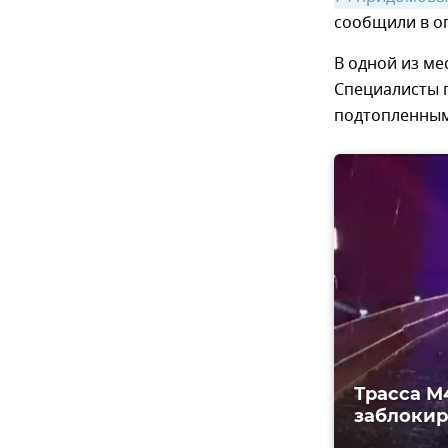
сообщили в о
В одной из ме
Специалисты 
подтопленным
Трасса М
заблокир