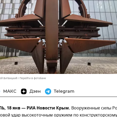
сей Витвицкий
Перейти в фотобанк
МАКС
Дзен
Telegram
, 18 янв — РИА Новости Крым.
Вооруженные силы Р
повой удар высокоточным оружием по конструкторском