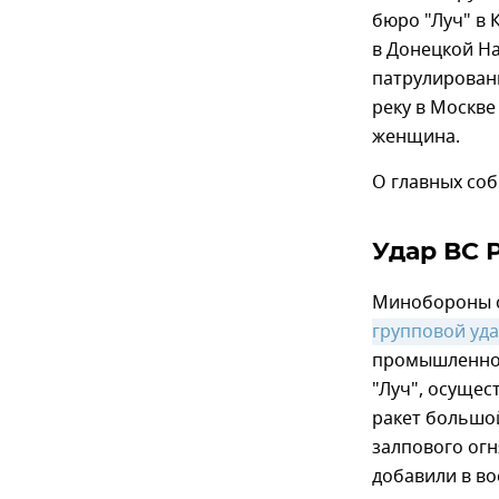
бюро "Луч" в 
в Донецкой Н
патрулировани
реку в Москве
женщина.
О главных соб
Удар ВС 
Минобороны с
групповой уд
промышленног
"Луч", осуще
ракет большой
залпового огн
добавили в во