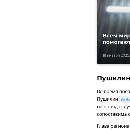
Всем мир
помогают
18 января 2025,
Пушилин 
Во время поез
Пушилин
зая
на порядок лу
сопоставима с
Глава региона