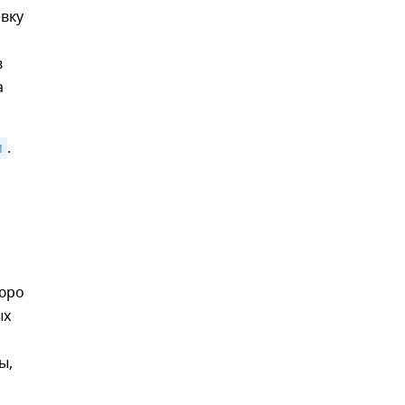
евку
в
а
м
.
бюро
ых
ы,