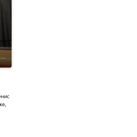
енис
ке,