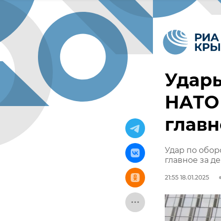
Удары
НАТО 
главн
Удар по обор
главное за д
21:55 18.01.2025