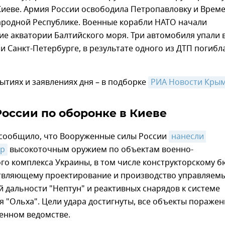
Киеве. Армия России освободила Петропавловку и Врем
ародной Республике. Военные корабли НАТО начали
е акватории Балтийского моря. Три автомобиля упали 
 и Санкт-Петербурге, в результате одного из ДТП погибл
ытиях и заявлениях дня – в подборке
РИА Новости Кры
России по оборонке в Киеве
ообщило, что Вооруженные силы России
нанесли 
ар
высокоточным оружием по объектам военно-
о комплекса Украины, в том числе конструкторскому 
ствляющему проектирование и производство управляем
 дальности "Нептун" и реактивных снарядов к системе
я "Ольха". Цели удара достигнуты, все объекты поражен
енном ведомстве.