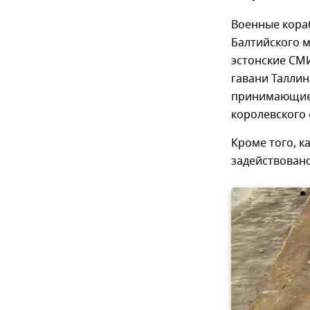
Военные кор
Балтийского м
эстонские СМИ
гавани Таллин
принимающие у
королевского 
Кроме того, к
задействован