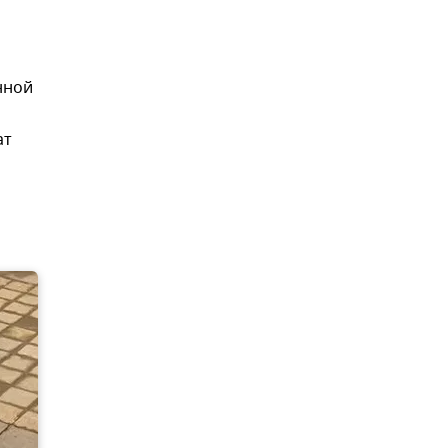
нной
ат