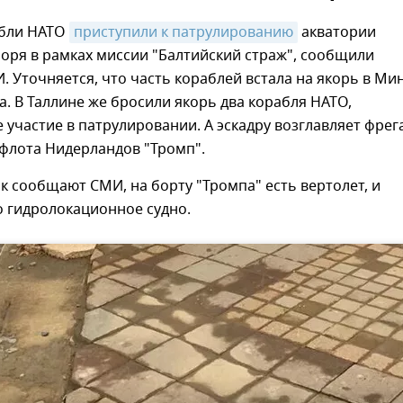
абли НАТО
приступили к патрулированию
акватории
оря в рамках миссии "Балтийский страж", сообщили
. Уточняется, что часть кораблей встала на якорь в Ми
а. В Таллине же бросили якорь два корабля НАТО,
частие в патрулировании. А эскадру возглавляет фрег
флота Нидерландов "Тромп".
ак сообщают СМИ, на борту "Тромпа" есть вертолет, и
о гидролокационное судно.