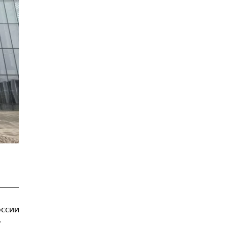
оссии
у