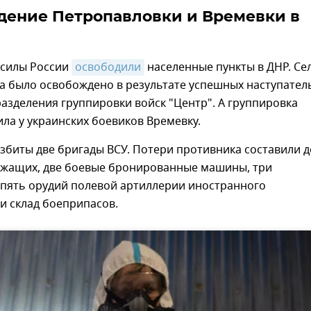
ение Петропавловки и Времевки в
силы России
освободили
населенные пункты в ДНР. Се
а было освобождено в результате успешных наступател
азделения группировки войск "Центр". А группировка
ила у украинских боевиков Времевку.
збиты две бригады ВСУ. Потери противника составили д
ужащих, две боевые бронированные машины, три
 пять орудий полевой артиллерии иностранного
и склад боеприпасов.