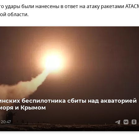
то удары были нанесены в ответ на атаку ракетами ATAC
ой области.
инских беспилотника сбиты над акваторией
моря и Крымом
 20:47