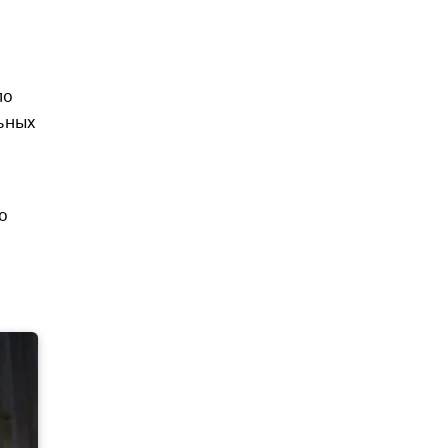
ло
ьных
о