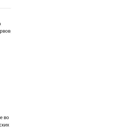
а
ервов
е во
ских