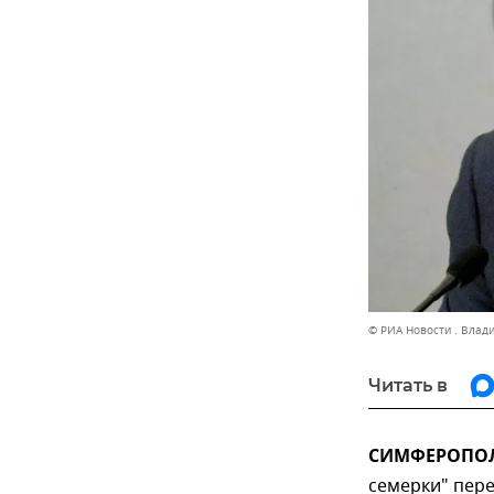
© РИА Новости . Влад
Читать в
СИМФЕРОПОЛЬ
семерки" пер