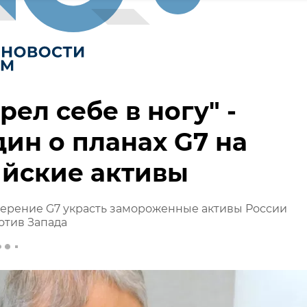
рел себе в ногу" -
ин о планах G7 на
ийские активы
мерение G7 украсть замороженные активы России
отив Запада