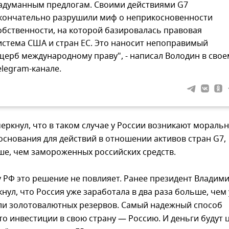
адуманным предлогам. Своими действиями G7
кончательно разрушили миф о неприкосновенности
обственности, на которой базировалась правовая
истема США и стран ЕС. Это наносит непоправимый
щерб международному праву", - написал Володин в свое
elegram-канале.
еркнул, что в таком случае у России возникают мораль
снования для действий в отношении активов стран G7,
ше, чем замороженных российских средств.
 РФ это решение не повлияет. Ранее президент Владим
нул, что Россия уже заработала в два раза больше, чем 
ли золотовалютных резервов. Самый надежный способ
о инвестиции в свою страну — Россию. И деньги будут 