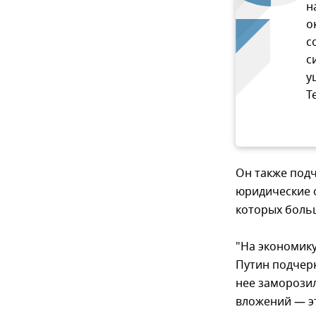
н
о
с
с
у
T
Он также подч
юридические о
которых боль
"На экономику
Путин подчерк
нее заморози
вложений — эт