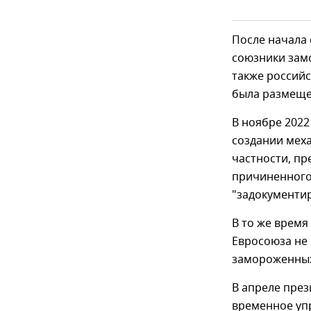
После начала
союзники зам
также российс
была размеще
В ноябре 2022
создании мех
частности, пр
причиненного 
"задокументир
В то же время
Евросоюза не 
замороженных 
В апреле пре
временное упр