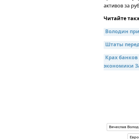
активов за ру
Читайте так
Володин при
Штаты перед
Крах банков
экономики З
Вячеслав Воло
Евро