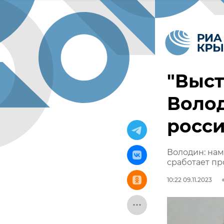
"Выст
Волод
росс
Володин: на
сработает пр
10:22 09.11.2023