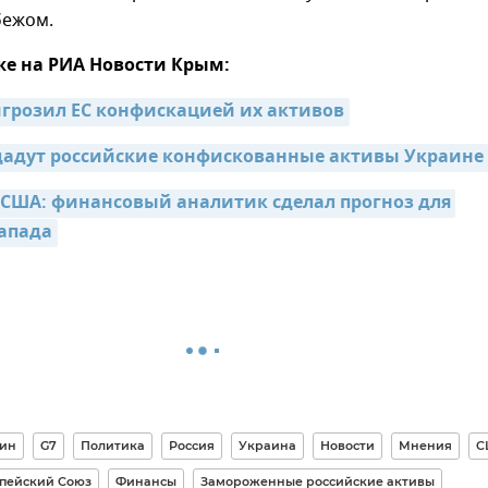
бежом.
же на РИА Новости Крым:
грозил ЕС конфискацией их активов
адут российские конфискованные активы Украине
 США: финансовый аналитик сделал прогноз для 
апада
дин
G7
Политика
Россия
Украина
Новости
Мнения
С
пейский Союз
Финансы
Замороженные российские активы