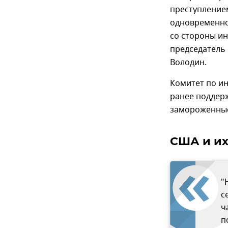
преступление
одновременно 
со стороны ин
председатель
Володин.
Комитет по и
ранее поддерж
замороженные
США и их
"
с
ч
п