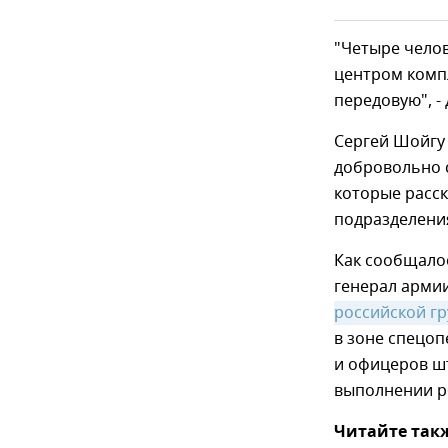
"Четыре чело
центром комп
передовую", -
Сергей Шойгу 
добровольно 
которые расс
подразделения
Как сообщало
генерал арми
российской гр
в зоне спецо
и офицеров шт
выполнении р
Читайте так