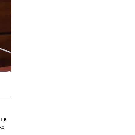
ьше
ко