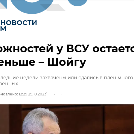
жностей у ВСУ остает
еньше – Шойгу
следние недели захвачены или сдались в плен много
военных
новлено: 12:29 25.10.2023)