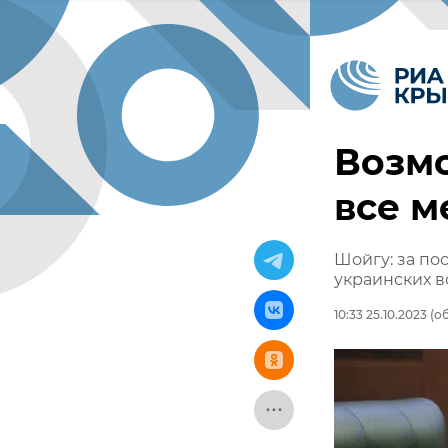
Возмо
все м
Шойгу: за по
украинских 
10:33 25.10.2023
(об