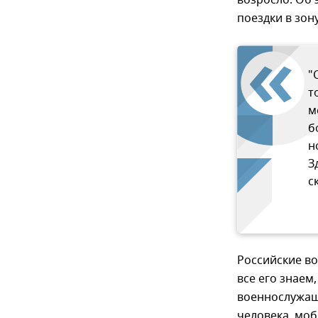
возросло. Об 
поездки в зон
"
т
м
б
н
З
с
Российские во
все его знаем
военнослужащи
человека, мо