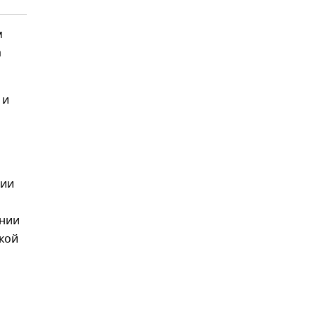
м
а
 и
ции
нии
кой