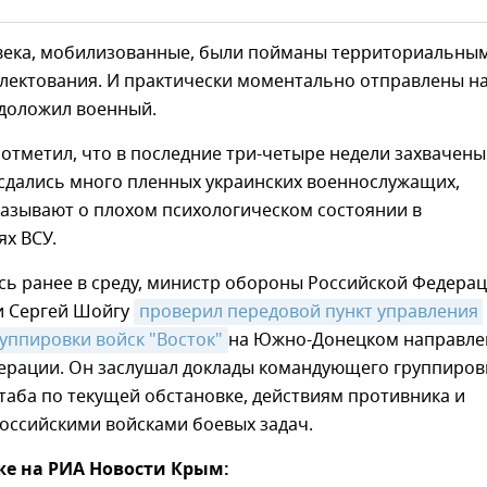
века, мобилизованные, были пойманы территориальны
лектования. И практически моментально отправлены н
 доложил военный.
отметил, что в последние три-четыре недели захвачены
сдались много пленных украинских военнослужащих,
казывают о плохом психологическом состоянии в
х ВСУ.
сь ранее в среду, министр обороны Российской Федера
и Сергей Шойгу
проверил передовой пункт управления 
уппировки войск "Восток"
на Южно-Донецком направле
перации. Он заслушал доклады командующего группиров
аба по текущей обстановке, действиям противника и
оссийскими войсками боевых задач.
же на РИА Новости Крым: