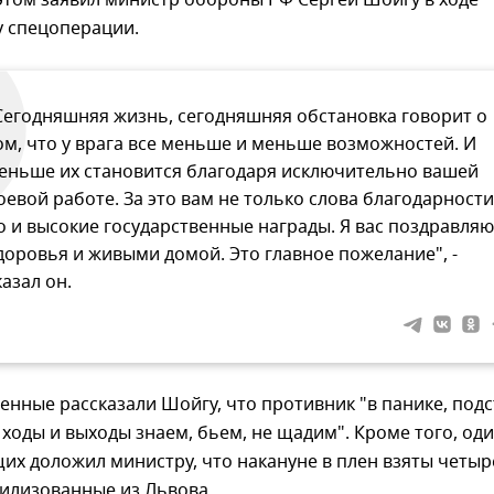
этом заявил министр обороны РФ Сергей Шойгу в ходе
у спецоперации.
Сегодняшняя жизнь, сегодняшняя обстановка говорит о
ом, что у врага все меньше и меньше возможностей. И
еньше их становится благодаря исключительно вашей
оевой работе. За это вам не только слова благодарности
о и высокие государственные награды. Я вас поздравляю
доровья и живыми домой. Это главное пожелание", -
казал он.
енные рассказали Шойгу, что противник "в панике, под
, ходы и выходы знаем, бьем, не щадим". Кроме того, оди
х доложил министру, что накануне в плен взяты четыр
билизованные из Львова.