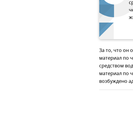
с
ч
ж
За то, что он
материал по ч
средством во
материал по ч
возбуждено ад