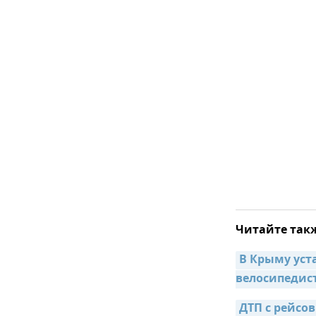
Читайте так
В Крыму уст
велосипедис
ДТП с рейсо