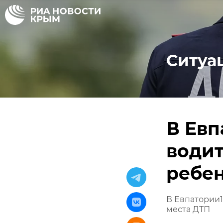
Ситуа
В Евп
водит
ребен
В Евпатории1
места ДТП