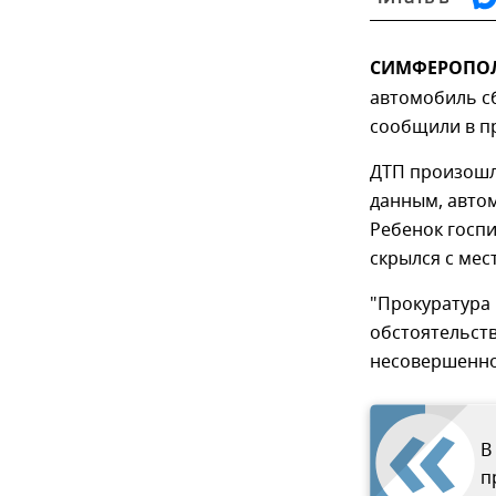
СИМФЕРОПОЛЬ
автомобиль сб
сообщили в п
ДТП произошл
данным, автом
Ребенок госпи
скрылся с ме
"Прокуратура 
обстоятельст
несовершеннол
В
п