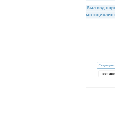
Был под нар
мотоциклис
Ситуация 
Происше