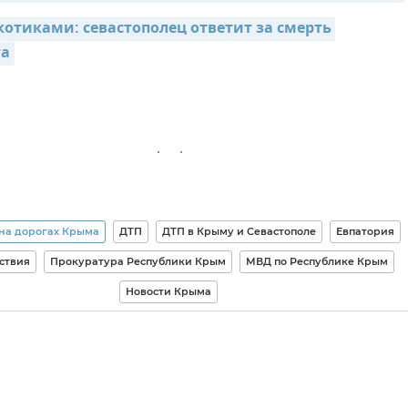
котиками: севастополец ответит за смерть 
та
на дорогах Крыма
ДТП
ДТП в Крыму и Севастополе
Евпатория
ствия
Прокуратура Республики Крым
МВД по Республике Крым
Новости Крыма