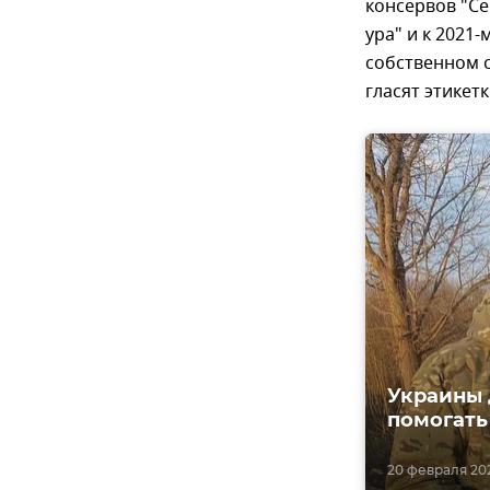
консервов "Се
ура" и к 2021
собственном с
гласят этикетк
Украины 
помогать
20 февраля 202