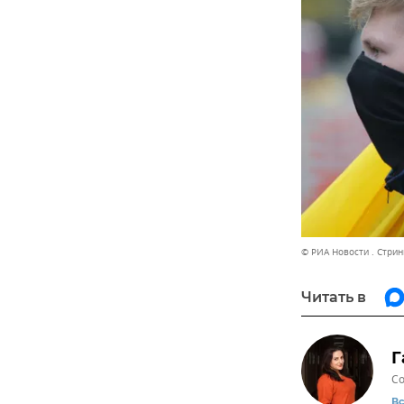
© РИА Новости . Стрин
Читать в
Г
Со
В