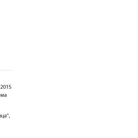
 2015
рма
ца",