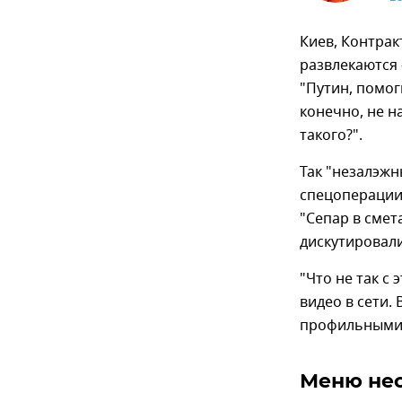
Киев, Контрак
развлекаются 
"Путин, помог
конечно, не н
такого?".
Так "незалэжны
спецоперации
"Сепар в смет
дискутировали
"Что не так с
видео в сети.
профильными 
Меню не