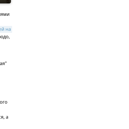
иями
й на 
юдо,
ая"
ного
я, а