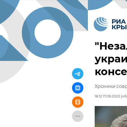
"Неза
укра
конс
Хроники сов
18:12 17.09.2023
(об