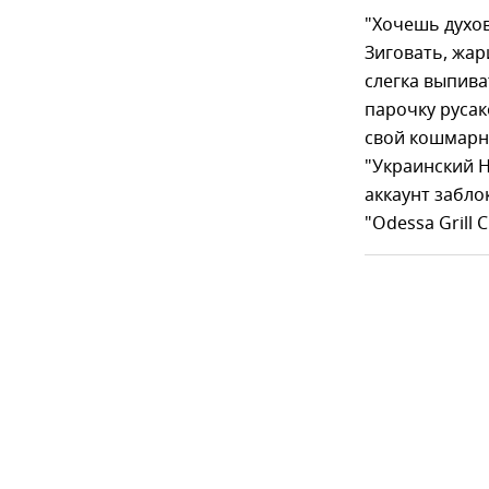
"Хочешь духов
Зиговать, жа
слегка выпива
парочку русако
свой кошмарны
"Украинский Н
аккаунт забл
"Odessa Grill 