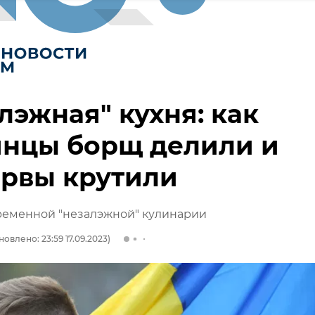
лэжная" кухня: как
инцы борщ делили и
ервы крутили
ременной "незалэжной" кулинарии
новлено: 23:59 17.09.2023)