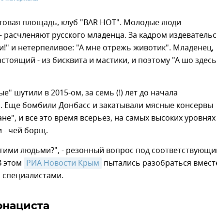
товая площадь, клуб "BAR HOT". Молодые люди
- расчленяют русского младенца. За кадром издевательс
и!" и нетерпеливое: "А мне отрежь животик". Младенец,
астоящий - из бисквита и мастики, и поэтому "А шо здесь
е" шутили в 2015-ом, за семь (!) лет до начала
. Еще бомбили Донбасс и закатывали мясные консервы
ане", и все это время всерьез, на самых высоких уровнях
 - чей борщ.
 этими людьми?", - резонный вопрос под соответствующ
 В этом
РИА Новости Крым
пытались разобраться вмест
специалистами.
онациста