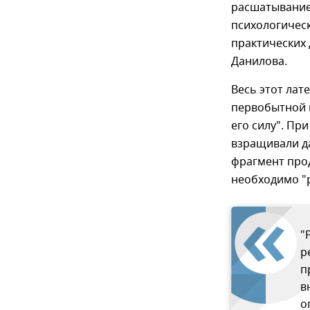
расшатывание 
психологичес
практических
Данилова.
Весь этот лат
первобытной 
его силу". Пр
взращивали да
фрагмент прод
необходимо "р
"
р
п
в
о