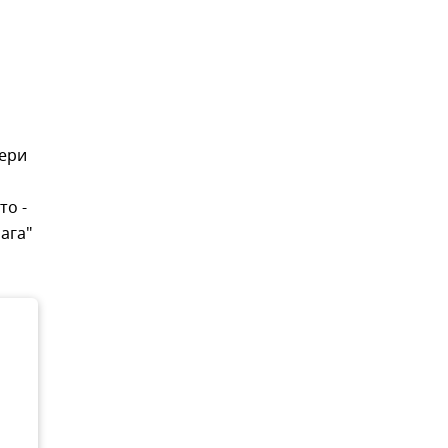
бери
то -
ага"