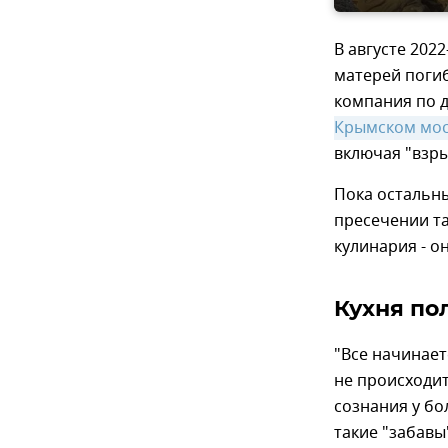
В августе 202
матерей поги
компания по 
Крымском мос
включая "взры
Пока остальны
пресечении та
кулинария - он
Кухня по
"Все начинает
не происходит
сознания у бо
такие "забавы