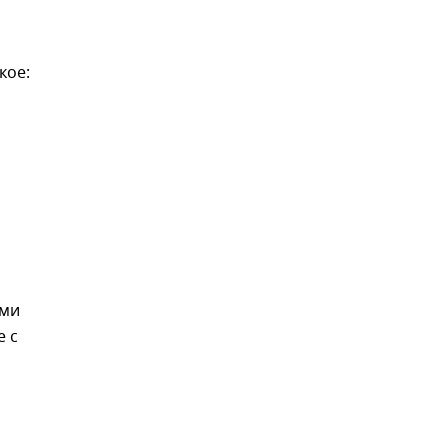
кое:
ими
е с