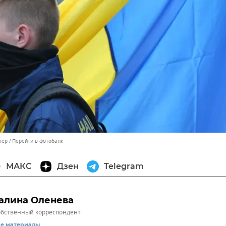
гер
Перейти в фотобанк
МАКС
Дзен
Telegram
алина Оленева
бственный корреспондент
се материалы