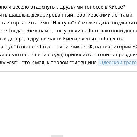
но и весело отдохнуть с друзьями-геноссе в Киеве?
рить шашлык, декорированный георгиевскими лентами,
ть и горланить гимн "Наступа"? А может даже поджарит
в? Тогда тебе к нам!", - не успели на Контрактовой доес
й десерт, в другой части Киева члены сообщества
аступ" (свыше 34 тыс. подписчиков ВК, на территории Р
окирован по решению суда) принялись готовить праздн
City Fest" - это 2 мая, к первой годовщине
Одесской траге