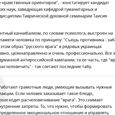
нравственных ориентиров", - констатирует кандидат
ких наук, заведующая кафедрой гуманитарных и
 дисциплин Таврической духовной семинарии Таисия
ентный каннибализм, по словам психолога, выстроен на
памяти человека по принципу: "Съешь противника - за
и этом образ "русского врага" в рядовых украинцах
вно, целенаправленно и очень профессионально. Все э
уманной антироссийской кампании, та ее часть, где "вр
асчеловечить" - так слетают последние табу.
Работают грамотные люди, умеющие вызывать нужные
еакции. Если человек заказывает такое блюдо,
роисходит расчеловечивание "врага". Это снимает
нутренние запреты. То, что нужно, чтобы формировать
пределенное эмоциональное отношение и управлять