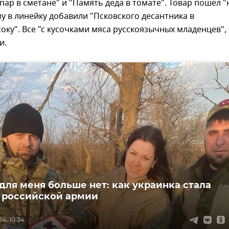
пар в сметане" и "Память деда в томате". Товар пошел "
-му в линейку добавили "Псковского десантника в
оку". Все "с кусочками мяса русскоязычных младенцев", 
и.
для меня больше нет: как украинка стала
 российской армии
4, 10:34