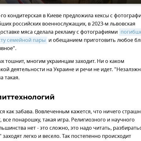
2-го кондитерская в Киеве предложила кексы с фотограф
бших российских военнослужащих, в 2023-м львовская
доставке мяса сделала рекламу с фотографиями
погибше
ту семейной пары
и обещанием приготовить любое бл
вное".
х тошнит, многим украинцам заходит. Ни о каком
кой деятельности на Украине и речи не идет. "Незалэжн
а такая.
литтехнологий
ся как забава. Вовлеченным кажется, что ничего страш
, все понарошку, такая игра. Религиозного и научного
льшинства нет - это сложно, это надо читать, разбиратьс
" заходят легко и весело. Так постепенно происходит