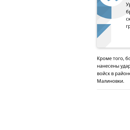
У
б
с
г
Кроме того, 
нанесены удар
войск в район
Малиновки.