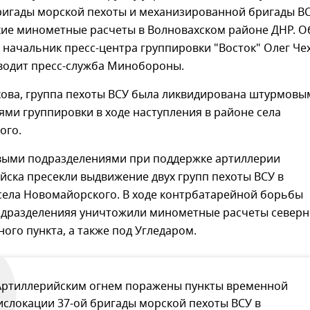
ригады морской пехоты и механизированной бригады ВС
кие минометные расчеты в Волновахском районе ДНР. О
начальник пресс-центра группировки "Восток" Олег Че
иводит пресс-служба Минобороны.
хова, группа пехоты ВСУ была ликвидирована штурмовы
ми группировки в ходе наступления в районе села
ого.
выми подразделениями при поддержке артиллерии
йска пресекли выдвижение двух групп пехоты ВСУ в
села Новомайорского. В ходе контрбатарейной борьбы
одразделенияя уничтожили минометные расчеты северн
ного пункта, а также под Угледаром.
Артиллерийским огнем поражены пункты временной
ислокации 37-ой бригады морской пехоты ВСУ в