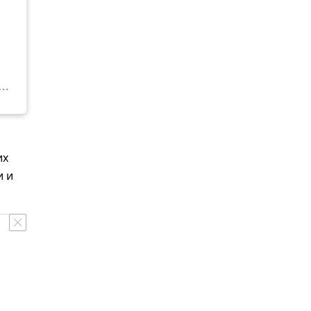
их
и и