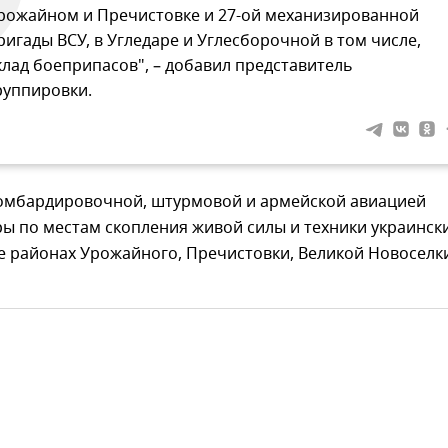
рожайном и Пречистовке и 27-ой механизированной
ригады ВСУ, в Угледаре и Углесборочной в том числе,
клад боеприпасов", – добавил представитель
руппировки.
бомбардировочной, штурмовой и армейской авиацией
ы по местам скопления живой силы и техники украинск
е районах Урожайного, Пречистовки, Великой Новоселк