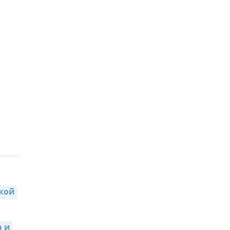
кой 
 и 