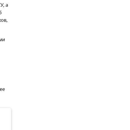
У, а
б
хов,
ми
ее