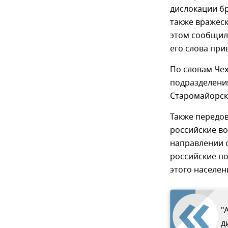
дислокации б
также вражес
этом сообщил 
его слова пр
По словам Че
подразделения
Старомайорск
Также передо
российские во
направлении 
российские п
этого населен
"
д