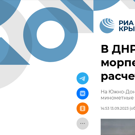
В ДНР
морп
расч
На Южно-Дон
минометные 
14:53 13.09.2023
(об