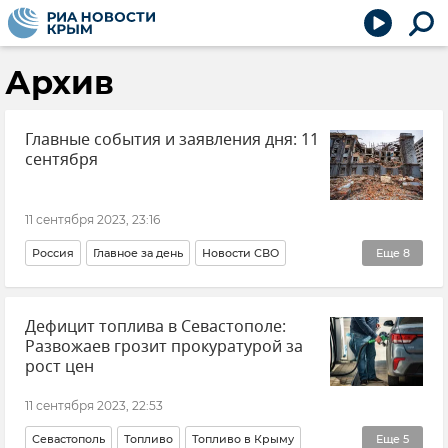
Архив
Главные события и заявления дня: 11
сентября
11 сентября 2023, 23:16
Россия
Главное за день
Новости СВО
Еще
8
Политика
Происшествия
Дефицит топлива в Севастополе:
Порты Азовского-Черноморского бассейна
Развожаев грозит прокуратурой за
Ким Чен Ын
Марокко
В мире
рост цен
Нападение подростка в школе в Ростовской области
11 сентября 2023, 22:53
Новости
Севастополь
Топливо
Топливо в Крыму
Еще
5