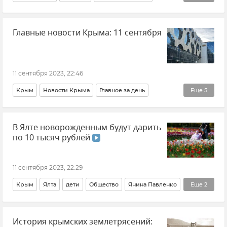
Бензин
Цены в Крыму
Цены и тарифы
Главные новости Крыма: 11 сентября
Общество
Новости Крыма
11 сентября 2023, 22:46
Крым
Новости Крыма
Главное за день
Еще
5
Общество
Политика
Севастополь
Выборы
В Ялте новорожденным будут дарить
Земля в Крыму для участников СВО
по 10 тысяч рублей
11 сентября 2023, 22:29
Крым
Ялта
дети
Общество
Янина Павленко
Еще
2
Демография
Новости Крыма
История крымских землетрясений: