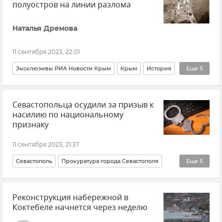
полуостров на линии разлома
Наталья Дремова
11 сентября 2023, 22:01
Эксклюзивы РИА Новости Крым
Крым
История
Еще
5
Землетрясение
Землетрясение в Черном море
Севастопольца осудили за призыв к
Землетрясение в Крыму
Общество
Авторы
насилию по национальному
признаку
11 сентября 2023, 21:37
Севастополь
Прокуратура города Севастополя
Еще
5
Нахимовский районный суд Севастополя
Реконструкция набережной в
Происшествия
Общество
Новости Крыма
Коктебеле начнется через неделю
Закон и право