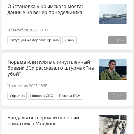
Обстановка у Крымского моста:
данные на вечер понедельника
11 сентября 2023, 19:07
Ситуация на дорогах Крыма
Крым
Еще
8
Крымский мост
Транспорт
Логистика
Керчь
Тюрьма или пуля в спину: пленный
Тамань
Краснодарский край
Новости Крыма
боевик ВСУ рассказал о штурмах "на
Общество
убой"
11 сентября 2023, 18:51
Украина
Новости СВО
Потери ВСУ
Еще
4
ВСУ (Вооруженные силы Украины)
Общество
Вандалы осквернили военный
В мире
Новости
памятник в Молдове