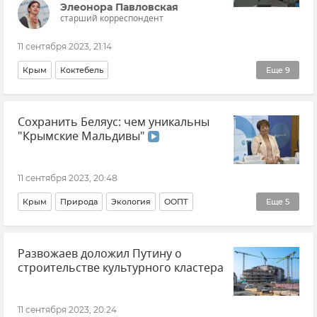
Элеонора Павловская
старший корреспондент
11 сентября 2023, 21:14
Крым
Коктебель
Еще
9
Эксклюзивы РИА Новости Крым
Сохранить Беляус: чем уникальны
Реконструкция набережной в Коктебеле
"Крымские Мальдивы"
Общество
Новости Крыма
Туризм в Крыму
Отдых в Крыму
Крымский бизнес
11 сентября 2023, 20:48
Инвестиционно-строительное управление Крыма
Крым
Природа
Экология
ООПТ
Еще
5
Даниил Курышев
Коса Беляус
Наталия Мильчакова
Общество
Развожаев доложил Путину о
Новости Крыма
Черноморский район
строительстве культурного кластера
11 сентября 2023, 20:24