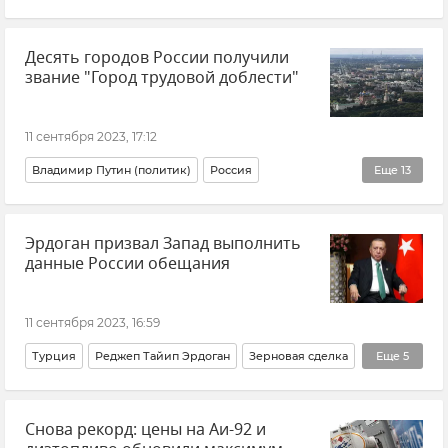
Закон и право
Новости СВО
Ветераны СВО
Десять городов России получили
Помощь бойцам СВО
Пенсия
Общество
звание "Город трудовой доблести"
Новости
11 сентября 2023, 17:12
Владимир Путин (политик)
Россия
Еще
13
Город трудовой доблести
Закон и право
Новости
Эрдоган призвал Запад выполнить
Рязань
Владимир
Подольск
Воткинск
данные России обещания
Находка
Новомосковск
Прокопьевск
Рубцовск
Улан-Удэ
Ханты-Мансийск
11 сентября 2023, 16:59
Турция
Реджеп Тайип Эрдоган
Зерновая сделка
Еще
5
Россия
В мире
Политика
Экономика
Снова рекорд: цены на Аи-92 и
Новости