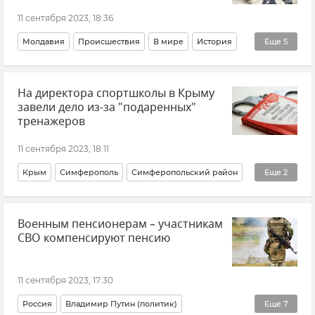
11 сентября 2023, 18:36
Молдавия
Происшествия
В мире
История
Еще
5
Великая Отечественная война
Новости
На директора спортшколы в Крыму
Общество
Вандалы
Вандализм
завели дело из-за "подаренных"
тренажеров
11 сентября 2023, 18:11
Крым
Симферополь
Симферопольский район
Еще
2
Комитет по противодействию коррупции Республики Крым
Военным пенсионерам – участникам
Происшествия
СВО компенсируют пенсию
11 сентября 2023, 17:30
Россия
Владимир Путин (политик)
Еще
7