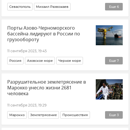
Севастополь
Михаил Развожаев
Еще
6
Владимир Путин (политик)
Россия
Культура
Порты Азово-Черноморского
Театр оперы и балета в Севастополе
бассейна лидируют в России по
Новости Крыма
Общество
грузообороту
11 сентября 2023, 19:45
Россия
Азовское море
Черное море
Еще
7
Транспорт
Логистика
Экономика
Разрушительное землетрясение в
Экспорт продукции из Крыма
РосМорРечФлот
Марокко унесло жизни 2681
Новости
человека
Порты Азовского-Черноморского бассейна
11 сентября 2023, 19:29
Марокко
Землетрясение
Происшествия
Еще
3
В мире
Общество
Новости