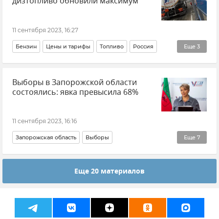
дизтопливо обновили максимум
11 сентября 2023, 16:27
Бензин
Цены и тарифы
Топливо
Россия
Еще
3
Экономика
Инфляция
Новости
Выборы в Запорожской области
состоялись: явка превысила 68%
11 сентября 2023, 16:16
Запорожская область
Выборы
Еще
7
Единый день голосования - 2023
Политика
Еще 20 материалов
Общество
Новые регионы России
Галина Катющенко
Избирком Запорожской области
Новости