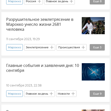
Марокко
Россия
Главное за день
Еще
8
Новости СВО
Политика
Разрушительное землетрясение в
Происшествия
Марокко унесло жизни 2681
Порты Азовского-Черноморского бассейна
человека
Ким Чен Ын
В мире
11 сентября 2023, 19:29
Нападение подростка в школе в Ростовской области
Марокко
Землетрясение
Происшествия
Еще
3
Новости
В мире
Общество
Новости
Главные события и заявления дня: 10
сентября
10 сентября 2023, 22:38
Марокко
Главное за день
Новости
Еще
9
Политика
Россия
Происшествия