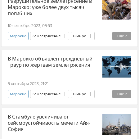
Разрушительное землетрясение в
Общество
В мире
Новости СВО
Марокко: уже более двух тысяч
Украина
Крым
погибших
Безопасность Республики Крым и Севастополя
10 сентября 2023, 09:53
Марокко
Землетрясение
В мире
Еще
2
Происшествия
Новости
В Марокко объявлен трехдневный
траур по жертвам землетрясения
9 сентября 2023, 21:21
Марокко
Землетрясение
В мире
Еще
2
Происшествия
Новости
В Стамбуле увеличивают
сейсмоустойчивость мечети Айя-
София