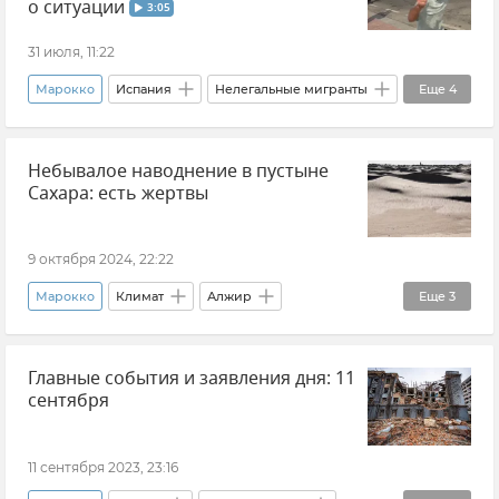
о ситуации
3:05
31 июля, 11:22
Марокко
Испания
Нелегальные мигранты
Еще
4
Мигранты
Европа
В мире
Небывалое наводнение в пустыне
Новости
Сахара: есть жертвы
9 октября 2024, 22:22
Марокко
Климат
Алжир
Еще
3
Наводнение
Новости
В мире
Главные события и заявления дня: 11
сентября
11 сентября 2023, 23:16