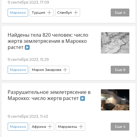
9 сентября 2023, 17:09
Марокко
Турция
Стамбул
Еще
4
Землетрясение
Происшествия
Найдены тела 820 человек: число
Общество
Новости
жертв землетрясения в Марокко
растет
9 сентября 2023, 15:29
Марокко
Мария Захарова
Еще
8
Министерство иностранных дел РФ (МИД РФ)
Разрушительное землетрясение в
Владимир Путин (политик)
Новости
Марокко: число жертв растет
Африка
Марракеш
Новости
Землетрясение
Стихия
9 сентября 2023, 11:43
Марокко
Африка
Марракеш
Еще
4