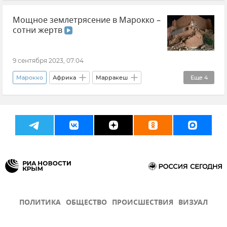
Стихия
Землетрясение
Новости
Мощное землетрясение в Марокко –
В мире
сотни жертв
9 сентября 2023, 07:04
Марокко
Африка
Марракеш
Еще
4
Стихия
Землетрясение
Новости
В мире
ПОЛИТИКА
ОБЩЕСТВО
ПРОИСШЕСТВИЯ
ВИЗУАЛ