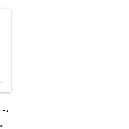
. На
ой