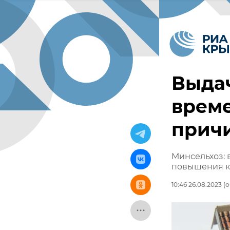
Выдач
врем
прич
Минсельхоз: 
повышения к
10:46 26.08.2023
(о