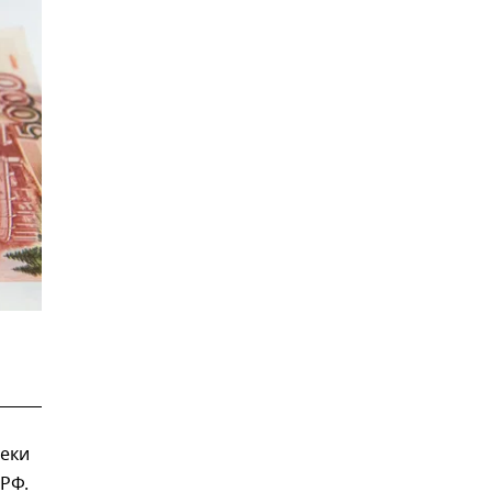
еки
РФ.