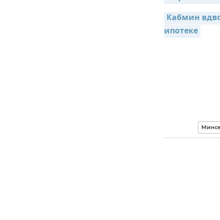
Кабмин вдво
ипотеке
Минсе