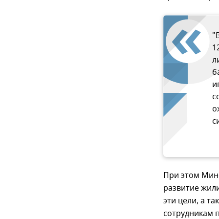
"
1
л
б
и
с
о
с
При этом Мин
развитие жил
эти цели, а т
сотрудникам 